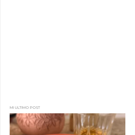
a
d
a
s
MI ULTIMO POST