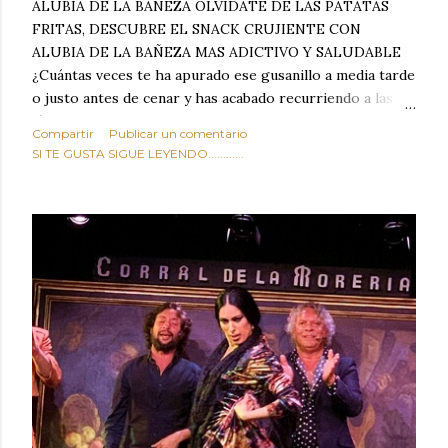
ALUBIA DE LA BAÑEZA OLVIDATE DE LAS PATATAS
FRITAS, DESCUBRE EL SNACK CRUJIENTE CON
ALUBIA DE LA BAÑEZA MAS ADICTIVO Y SALUDABLE
¿Cuántas veces te ha apurado ese gusanillo a media tarde
o justo antes de cenar y has acabado recurriendo a las
típicas patatas de bolsa, frutos secos fritos o snacks
Compartir
Publicar un comentario
ultraprocesados llenos de grasas saturadas y sodio?
SI TE GUSTA SIGUE LEYENDO............
Todos hemos estado ahí. Sin embargo, cuidarse no tiene
por qué significar renunciar al placer de un picoteo
sabroso, con ese toque tostado y crujiente que tanto nos
satisface. Estas alubias crujientes al horno van a cambiar
por completo tu forma de ver las legumbres. Olvídate de
asociar las alubias únicamente a los guisos tradicionales y
copiosos de invierno. Con esta receta simple pero
revolucionaria, transformaremos un ingrediente tan
humilde como la alubia de La Bañeza en un snack ligero,
dorado, cargado de proteína y 100% natural. Es el
sustituto perfecto a los frutos se...