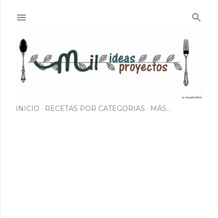
Ir al contenido principal
INICIO
RECETAS POR CATEGORIAS
MÁS…
E
n
t
r