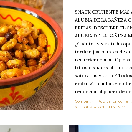
SNACK CRUJIENTE MÁS 
ALUBIA DE LA BAÑEZA O
FRITAS, DESCUBRE EL 
ALUBIA DE LA BAÑEZA 
¿Cuántas veces te ha apu
tarde o justo antes de c
recurriendo a las típicas
fritos o snacks ultraproc
saturadas y sodio? Todos
embargo, cuidarse no tie
renunciar al placer de un
toque tostado y crujiente
Compartir
Publicar un coment
Estas alubias crujientes 
SI TE GUSTA SIGUE LEYENDO........
completo tu forma de ver
asociar las alubias única
tradicionales y copiosos 