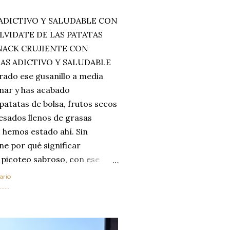
ADICTIVO Y SALUDABLE CON
LVIDATE DE LAS PATATAS
SNACK CRUJIENTE CON
MAS ADICTIVO Y SALUDABLE
rado ese gusanillo a media
enar y has acabado
 patatas de bolsa, frutos secos
esados llenos de grasas
 hemos estado ahí. Sin
ne por qué significar
 picoteo sabroso, con ese
 que tanto nos satisface.
ario
al horno van a cambiar por
....
 las legumbres. Olvídate de
mente a los guisos
de invierno. Con esta receta