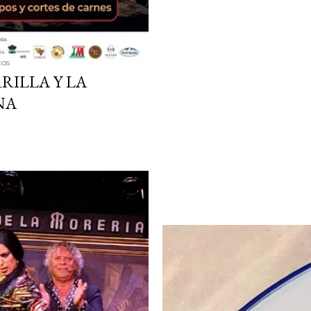
tos
RILLA Y LA
NA