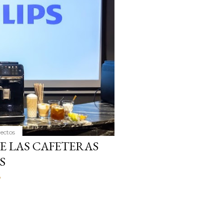
ria, transformaremos un
como la alubia de La Bañeza
do, cargado de proteína y
uto perfecto a los frutos se...
yectos
E LAS CAFETERAS
S
o