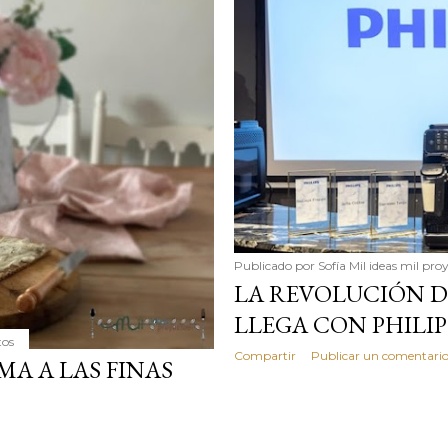
simple pero revoluciona
ingrediente tan humilde 
en un snack ligero, dora
100% natural. Es el sustit
Publicado por
Sofía Mil ideas mil pro
LA REVOLUCIÓN D
LLEGA CON PHILIP
tos
Compartir
Publicar un comentari
A A LAS FINAS