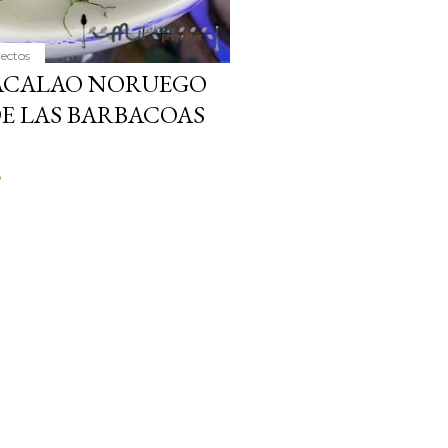
yectos
BACALAO NORUEGO
E LAS BARBACOAS
o