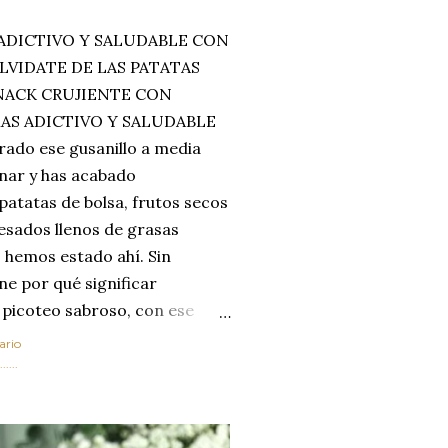
ADICTIVO Y SALUDABLE CON
LVIDATE DE LAS PATATAS
SNACK CRUJIENTE CON
MAS ADICTIVO Y SALUDABLE
rado ese gusanillo a media
enar y has acabado
 patatas de bolsa, frutos secos
esados llenos de grasas
 hemos estado ahí. Sin
ne por qué significar
 picoteo sabroso, con ese
 que tanto nos satisface.
ario
al horno van a cambiar por
....
 las legumbres. Olvídate de
mente a los guisos
de invierno. Con esta receta