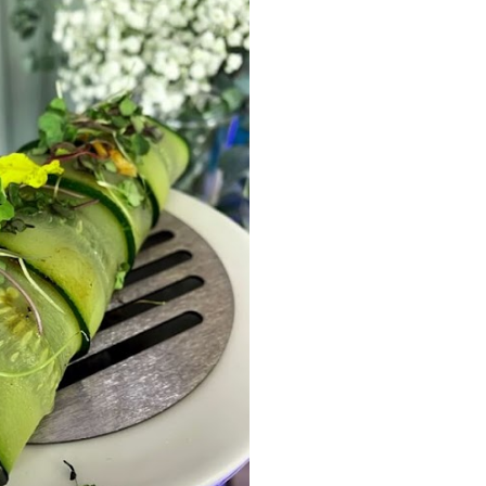
ria, transformaremos un
como la alubia de La Bañeza
do, cargado de proteína y
uto perfecto a los frutos se...