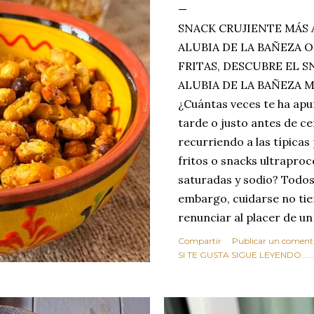
SNACK CRUJIENTE MÁS 
ALUBIA DE LA BAÑEZA O
FRITAS, DESCUBRE EL 
ALUBIA DE LA BAÑEZA 
¿Cuántas veces te ha apu
tarde o justo antes de c
recurriendo a las típicas
fritos o snacks ultraproc
saturadas y sodio? Todos
embargo, cuidarse no tie
renunciar al placer de un
toque tostado y crujiente
Compartir
Publicar un coment
Estas alubias crujientes 
SI TE GUSTA SIGUE LEYENDO........
completo tu forma de ver
asociar las alubias única
tradicionales y copiosos 