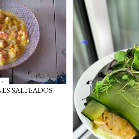
simple pero revoluciona
ingrediente tan humilde 
en un snack ligero, dora
100% natural. Es el sustit
tos
ES SALTEADOS