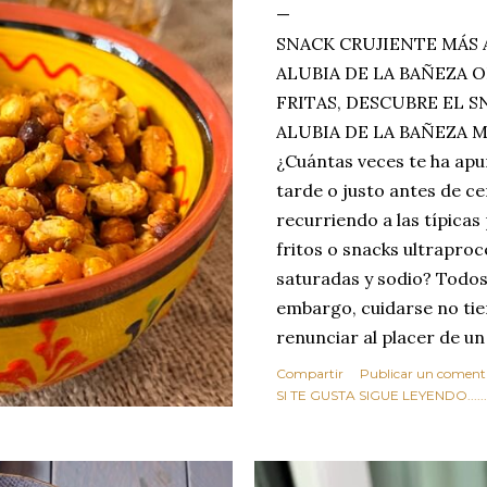
SNACK CRUJIENTE MÁS 
ALUBIA DE LA BAÑEZA O
FRITAS, DESCUBRE EL 
ALUBIA DE LA BAÑEZA 
¿Cuántas veces te ha apu
tarde o justo antes de c
recurriendo a las típicas
fritos o snacks ultraproc
saturadas y sodio? Todos
embargo, cuidarse no tie
renunciar al placer de un
toque tostado y crujiente
Compartir
Publicar un coment
Estas alubias crujientes 
SI TE GUSTA SIGUE LEYENDO........
completo tu forma de ver
asociar las alubias única
tradicionales y copiosos 