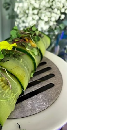
ria, transformaremos un
como la alubia de La Bañeza
do, cargado de proteína y
uto perfecto a los frutos se...