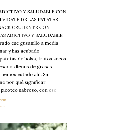
ADICTIVO Y SALUDABLE CON
LVIDATE DE LAS PATATAS
SNACK CRUJIENTE CON
MAS ADICTIVO Y SALUDABLE
rado ese gusanillo a media
enar y has acabado
 patatas de bolsa, frutos secos
esados llenos de grasas
 hemos estado ahí. Sin
ne por qué significar
 picoteo sabroso, con ese
 que tanto nos satisface.
ario
al horno van a cambiar por
....
 las legumbres. Olvídate de
mente a los guisos
de invierno. Con esta receta