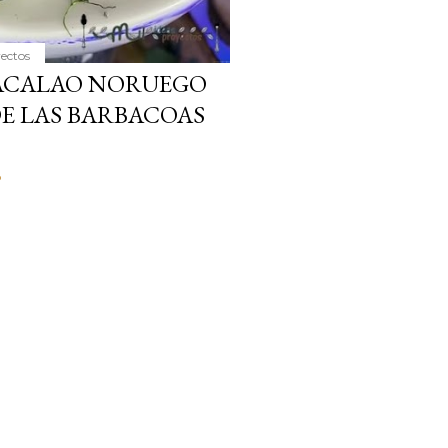
yectos
BACALAO NORUEGO
E LAS BARBACOAS
o