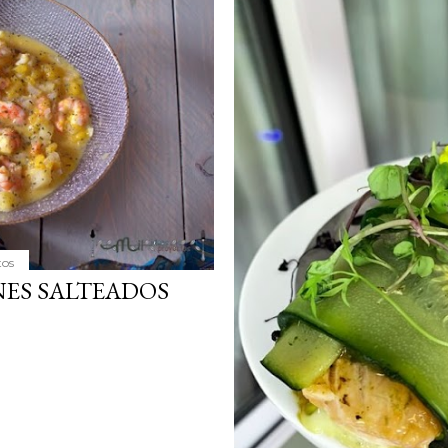
simple pero revoluciona
ingrediente tan humilde 
en un snack ligero, dora
100% natural. Es el sustit
tos
ES SALTEADOS