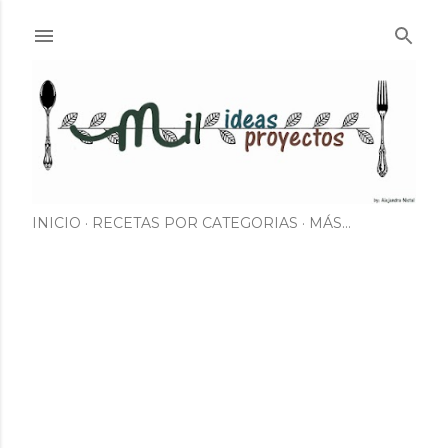
Ir al contenido principal
INICIO
RECETAS POR CATEGORIAS
MÁS…
E
n
t
r