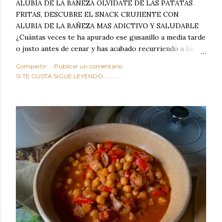
ALUBIA DE LA BAÑEZA OLVIDATE DE LAS PATATAS
FRITAS, DESCUBRE EL SNACK CRUJIENTE CON
ALUBIA DE LA BAÑEZA MAS ADICTIVO Y SALUDABLE
¿Cuántas veces te ha apurado ese gusanillo a media tarde
o justo antes de cenar y has acabado recurriendo a las
típicas patatas de bolsa, frutos secos fritos o snacks
Compartir
Publicar un comentario
ultraprocesados llenos de grasas saturadas y sodio?
SI TE GUSTA SIGUE LEYENDO............
Todos hemos estado ahí. Sin embargo, cuidarse no tiene
por qué significar renunciar al placer de un picoteo
sabroso, con ese toque tostado y crujiente que tanto nos
satisface. Estas alubias crujientes al horno van a cambiar
por completo tu forma de ver las legumbres. Olvídate de
asociar las alubias únicamente a los guisos tradicionales y
copiosos de invierno. Con esta receta simple pero
revolucionaria, transformaremos un ingrediente tan
humilde como la alubia de La Bañeza en un snack ligero,
dorado, cargado de proteína y 100% natural. Es el
sustituto perfecto a los frutos se...