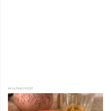
a
d
a
s
MI ULTIMO POST