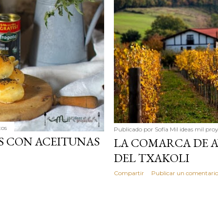
simple pero revoluciona
ingrediente tan humilde 
en un snack ligero, dora
100% natural. Es el sustit
tos
Publicado por
Sofía Mil ideas mil pro
S CON ACEITUNAS
LA COMARCA DE A
DEL TXAKOLI
Compartir
Publicar un comentari