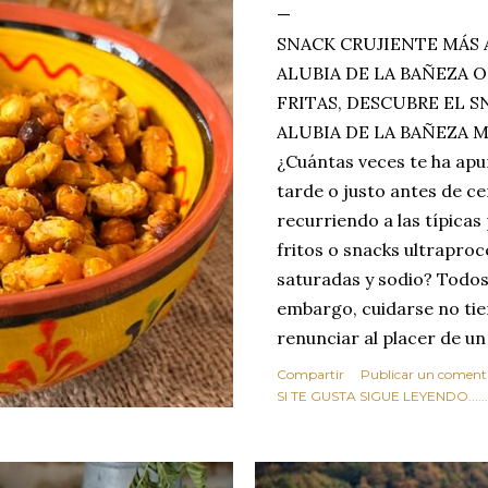
SNACK CRUJIENTE MÁS 
ALUBIA DE LA BAÑEZA O
FRITAS, DESCUBRE EL 
ALUBIA DE LA BAÑEZA 
¿Cuántas veces te ha apu
tarde o justo antes de c
recurriendo a las típicas
fritos o snacks ultraproc
saturadas y sodio? Todos
embargo, cuidarse no tie
renunciar al placer de un
toque tostado y crujiente
Compartir
Publicar un coment
Estas alubias crujientes 
SI TE GUSTA SIGUE LEYENDO........
completo tu forma de ver
asociar las alubias única
tradicionales y copiosos 