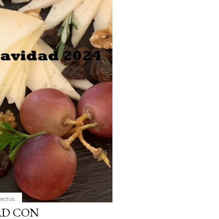
yectos
AD CON