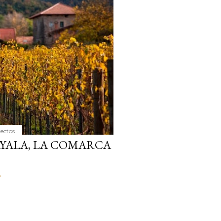
ria, transformaremos un
como la alubia de La Bañeza
do, cargado de proteína y
uto perfecto a los frutos se...
yectos
YALA, LA COMARCA
o