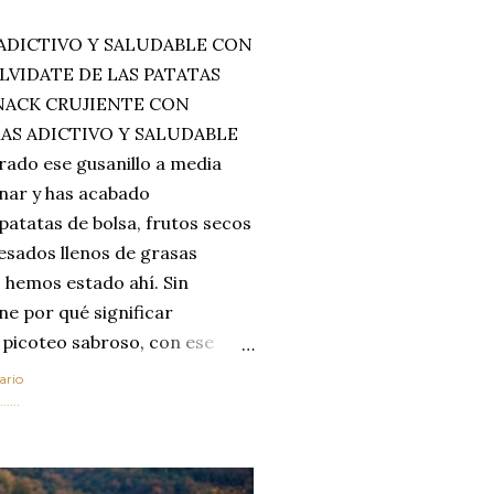
ADICTIVO Y SALUDABLE CON
LVIDATE DE LAS PATATAS
SNACK CRUJIENTE CON
MAS ADICTIVO Y SALUDABLE
rado ese gusanillo a media
enar y has acabado
 patatas de bolsa, frutos secos
esados llenos de grasas
 hemos estado ahí. Sin
ne por qué significar
 picoteo sabroso, con ese
 que tanto nos satisface.
ario
al horno van a cambiar por
....
 las legumbres. Olvídate de
mente a los guisos
de invierno. Con esta receta