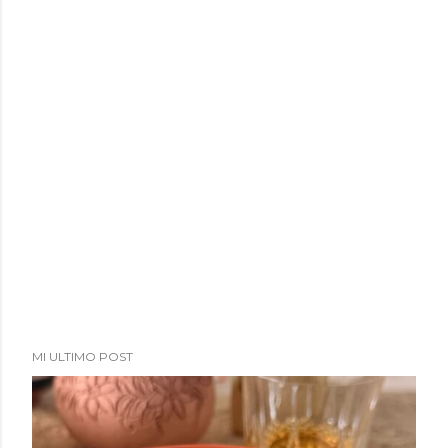
a
d
a
s
MI ULTIMO POST