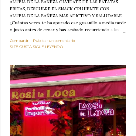
ALUBIA DE LA BAÑEZA OLVIDATE DE LAS PATATAS
FRITAS, DESCUBRE EL SNACK CRUJIENTE CON
ALUBIA DE LA BAÑEZA MAS ADICTIVO Y SALUDABLE
¿Cuántas veces te ha apurado ese gusanillo a media tarde
o justo antes de cenar y has acabado recurriendo a las
típicas patatas de bolsa, frutos secos fritos o snacks
Compartir
Publicar un comentario
ultraprocesados llenos de grasas saturadas y sodio?
SI TE GUSTA SIGUE LEYENDO............
Todos hemos estado ahí. Sin embargo, cuidarse no tiene
por qué significar renunciar al placer de un picoteo
sabroso, con ese toque tostado y crujiente que tanto nos
satisface. Estas alubias crujientes al horno van a cambiar
por completo tu forma de ver las legumbres. Olvídate de
asociar las alubias únicamente a los guisos tradicionales y
copiosos de invierno. Con esta receta simple pero
revolucionaria, transformaremos un ingrediente tan
humilde como la alubia de La Bañeza en un snack ligero,
dorado, cargado de proteína y 100% natural. Es el
sustituto perfecto a los frutos se...