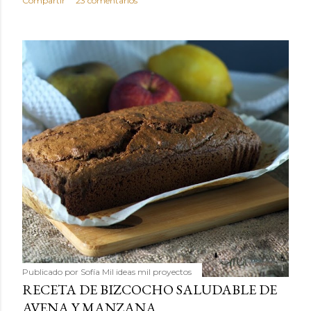
Compartir
23 comentarios
Publicado por
Sofía Mil ideas mil proyectos
RECETA DE BIZCOCHO SALUDABLE DE
AVENA Y MANZANA