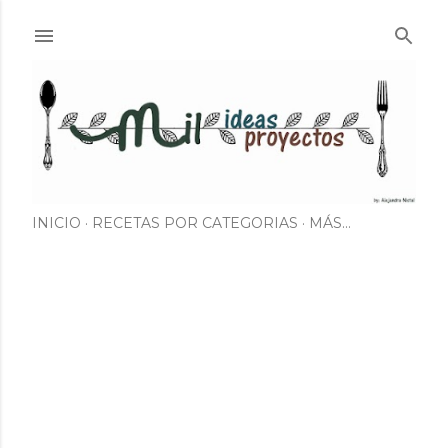
Ir al contenido principal
INICIO
RECETAS POR CATEGORIAS
MÁS…
E
n
t
r