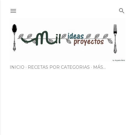
Ir al contenido principal
INICIO
RECETAS POR CATEGORIAS
MÁS…
E
n
t
r