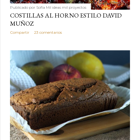
Publicado por
Sofía Mil ideas mil proyectos
COSTILLAS AL HORNO ESTILO DAVID
MUÑOZ
Compartir
23 comentarios