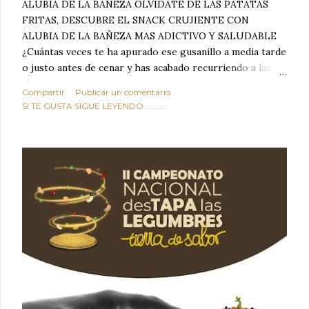
ALUBIA DE LA BAÑEZA OLVIDATE DE LAS PATATAS
FRITAS, DESCUBRE EL SNACK CRUJIENTE CON
ALUBIA DE LA BAÑEZA MAS ADICTIVO Y SALUDABLE
¿Cuántas veces te ha apurado ese gusanillo a media tarde
o justo antes de cenar y has acabado recurriendo a las
típicas patatas de bolsa, frutos secos fritos o snacks
Compartir
Publicar un comentario
ultraprocesados llenos de grasas saturadas y sodio?
SI TE GUSTA SIGUE LEYENDO............
Todos hemos estado ahí. Sin embargo, cuidarse no tiene
por qué significar renunciar al placer de un picoteo
sabroso, con ese toque tostado y crujiente que tanto nos
satisface. Estas alubias crujientes al horno van a cambiar
por completo tu forma de ver las legumbres. Olvídate de
asociar las alubias únicamente a los guisos tradicionales y
copiosos de invierno. Con esta receta simple pero
revolucionaria, transformaremos un ingrediente tan
humilde como la alubia de La Bañeza en un snack ligero,
dorado, cargado de proteína y 100% natural. Es el
sustituto perfecto a los frutos se...