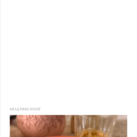
a
d
a
s
MI ULTIMO POST