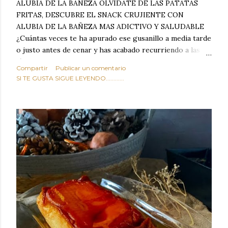
ALUBIA DE LA BAÑEZA OLVIDATE DE LAS PATATAS
FRITAS, DESCUBRE EL SNACK CRUJIENTE CON
ALUBIA DE LA BAÑEZA MAS ADICTIVO Y SALUDABLE
¿Cuántas veces te ha apurado ese gusanillo a media tarde
o justo antes de cenar y has acabado recurriendo a las
típicas patatas de bolsa, frutos secos fritos o snacks
Compartir
Publicar un comentario
ultraprocesados llenos de grasas saturadas y sodio?
SI TE GUSTA SIGUE LEYENDO............
Todos hemos estado ahí. Sin embargo, cuidarse no tiene
por qué significar renunciar al placer de un picoteo
sabroso, con ese toque tostado y crujiente que tanto nos
satisface. Estas alubias crujientes al horno van a cambiar
por completo tu forma de ver las legumbres. Olvídate de
asociar las alubias únicamente a los guisos tradicionales y
copiosos de invierno. Con esta receta simple pero
revolucionaria, transformaremos un ingrediente tan
humilde como la alubia de La Bañeza en un snack ligero,
dorado, cargado de proteína y 100% natural. Es el
sustituto perfecto a los frutos se...