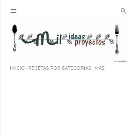
Ir al contenido principal
INICIO
RECETAS POR CATEGORIAS
MÁS…
E
n
t
r