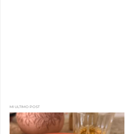
a
d
a
s
MI ULTIMO POST