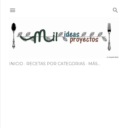
Ir al contenido principal
INICIO
RECETAS POR CATEGORIAS
MÁS…
E
n
t
r