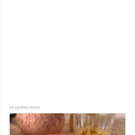
a
d
a
s
MI ULTIMO POST