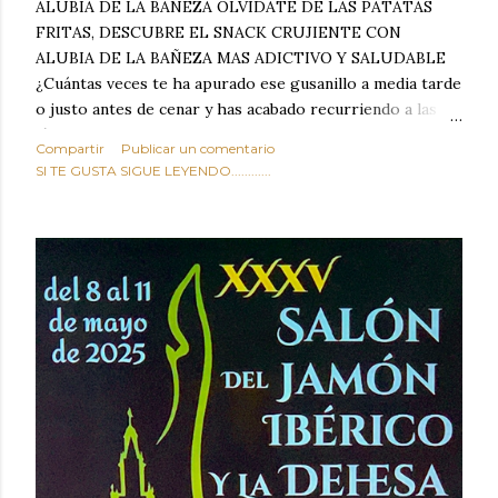
ALUBIA DE LA BAÑEZA OLVIDATE DE LAS PATATAS
FRITAS, DESCUBRE EL SNACK CRUJIENTE CON
ALUBIA DE LA BAÑEZA MAS ADICTIVO Y SALUDABLE
¿Cuántas veces te ha apurado ese gusanillo a media tarde
o justo antes de cenar y has acabado recurriendo a las
típicas patatas de bolsa, frutos secos fritos o snacks
Compartir
Publicar un comentario
ultraprocesados llenos de grasas saturadas y sodio?
SI TE GUSTA SIGUE LEYENDO............
Todos hemos estado ahí. Sin embargo, cuidarse no tiene
por qué significar renunciar al placer de un picoteo
sabroso, con ese toque tostado y crujiente que tanto nos
satisface. Estas alubias crujientes al horno van a cambiar
por completo tu forma de ver las legumbres. Olvídate de
asociar las alubias únicamente a los guisos tradicionales y
copiosos de invierno. Con esta receta simple pero
revolucionaria, transformaremos un ingrediente tan
humilde como la alubia de La Bañeza en un snack ligero,
dorado, cargado de proteína y 100% natural. Es el
sustituto perfecto a los frutos se...