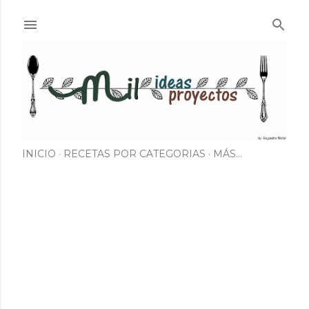
Ir al contenido principal
INICIO
RECETAS POR CATEGORIAS
MÁS…
E
n
t
r