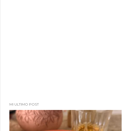
a
d
a
s
MI ULTIMO POST