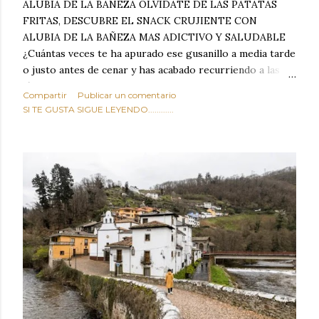
ALUBIA DE LA BAÑEZA OLVIDATE DE LAS PATATAS
FRITAS, DESCUBRE EL SNACK CRUJIENTE CON
ALUBIA DE LA BAÑEZA MAS ADICTIVO Y SALUDABLE
¿Cuántas veces te ha apurado ese gusanillo a media tarde
o justo antes de cenar y has acabado recurriendo a las
típicas patatas de bolsa, frutos secos fritos o snacks
Compartir
Publicar un comentario
ultraprocesados llenos de grasas saturadas y sodio?
SI TE GUSTA SIGUE LEYENDO............
Todos hemos estado ahí. Sin embargo, cuidarse no tiene
por qué significar renunciar al placer de un picoteo
sabroso, con ese toque tostado y crujiente que tanto nos
satisface. Estas alubias crujientes al horno van a cambiar
por completo tu forma de ver las legumbres. Olvídate de
asociar las alubias únicamente a los guisos tradicionales y
copiosos de invierno. Con esta receta simple pero
revolucionaria, transformaremos un ingrediente tan
humilde como la alubia de La Bañeza en un snack ligero,
dorado, cargado de proteína y 100% natural. Es el
sustituto perfecto a los frutos se...