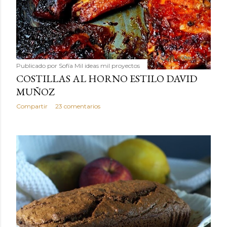
Publicado por
Sofía Mil ideas mil proyectos
COSTILLAS AL HORNO ESTILO DAVID
MUÑOZ
Compartir
23 comentarios