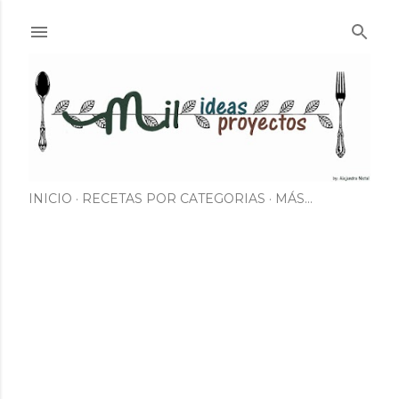
Ir al contenido principal
INICIO
RECETAS POR CATEGORIAS
MÁS…
E
n
t
r