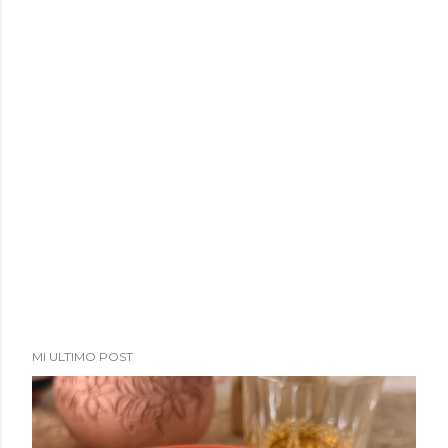
a
d
a
s
MI ULTIMO POST