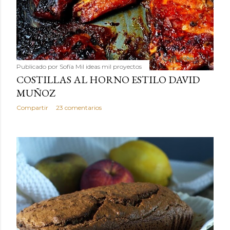
Publicado por
Sofía Mil ideas mil proyectos
COSTILLAS AL HORNO ESTILO DAVID
MUÑOZ
Compartir
23 comentarios