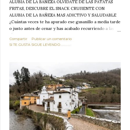
ALUBIA DE LA BAÑEZA OLVIDATE DE LAS PATATAS
FRITAS, DESCUBRE EL SNACK CRUJIENTE CON
ALUBIA DE LA BAÑEZA MAS ADICTIVO Y SALUDABLE
¿Cuántas veces te ha apurado ese gusanillo a media tarde
o justo antes de cenar y has acabado recurriendo a las
típicas patatas de bolsa, frutos secos fritos o snacks
Compartir
Publicar un comentario
ultraprocesados llenos de grasas saturadas y sodio?
SI TE GUSTA SIGUE LEYENDO............
Todos hemos estado ahí. Sin embargo, cuidarse no tiene
por qué significar renunciar al placer de un picoteo
sabroso, con ese toque tostado y crujiente que tanto nos
satisface. Estas alubias crujientes al horno van a cambiar
por completo tu forma de ver las legumbres. Olvídate de
asociar las alubias únicamente a los guisos tradicionales y
copiosos de invierno. Con esta receta simple pero
revolucionaria, transformaremos un ingrediente tan
humilde como la alubia de La Bañeza en un snack ligero,
dorado, cargado de proteína y 100% natural. Es el
sustituto perfecto a los frutos se...