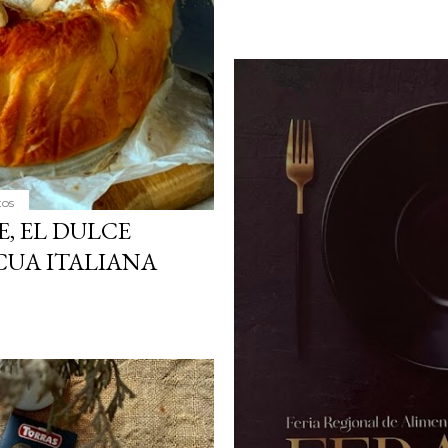
tos
, EL DULCE
CUA ITALIANA