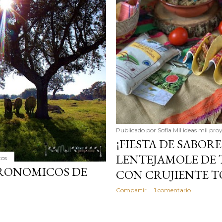
simple pero revoluciona
ingrediente tan humilde 
en un snack ligero, dora
100% natural. Es el sustit
Publicado por
Sofía Mil ideas mil pro
¡FIESTA DE SABORE
LENTEJAMOLE DE 
tos
TRONOMICOS DE
CON CRUJIENTE 
Compartir
1 comentario