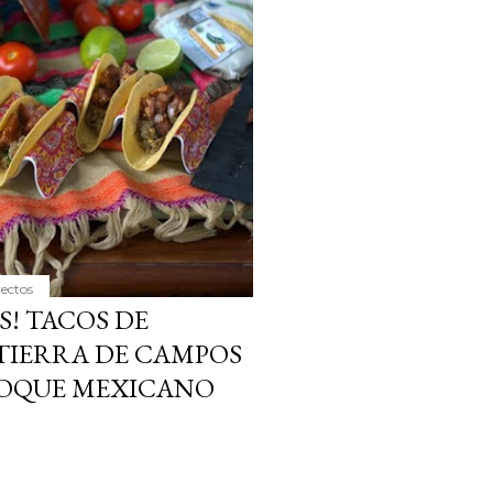
ria, transformaremos un
como la alubia de La Bañeza
do, cargado de proteína y
uto perfecto a los frutos se...
yectos
S! TACOS DE
TIERRA DE CAMPOS
TOQUE MEXICANO