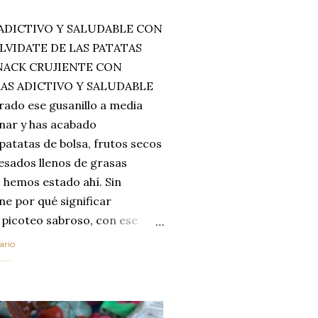
ADICTIVO Y SALUDABLE CON
LVIDATE DE LAS PATATAS
SNACK CRUJIENTE CON
MAS ADICTIVO Y SALUDABLE
rado ese gusanillo a media
enar y has acabado
 patatas de bolsa, frutos secos
esados llenos de grasas
 hemos estado ahí. Sin
ne por qué significar
 picoteo sabroso, con ese
 que tanto nos satisface.
ario
al horno van a cambiar por
....
 las legumbres. Olvídate de
mente a los guisos
de invierno. Con esta receta