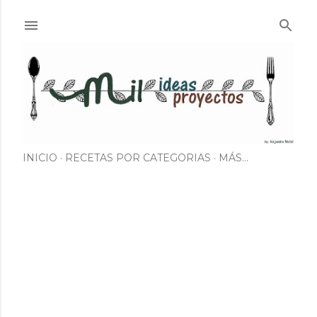
Ir al contenido principal
INICIO
RECETAS POR CATEGORIAS
MÁS…
E
n
t
r