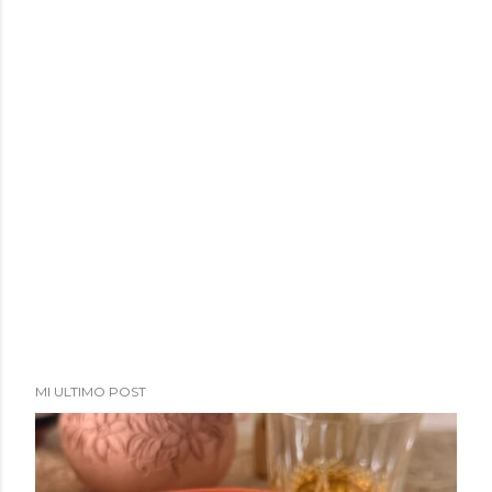
a
d
a
s
MI ULTIMO POST