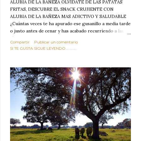
ALUBIA DE LA BAÑEZA OLVIDATE DE LAS PATATAS
FRITAS, DESCUBRE EL SNACK CRUJIENTE CON
ALUBIA DE LA BAÑEZA MAS ADICTIVO Y SALUDABLE
¿Cuántas veces te ha apurado ese gusanillo a media tarde
o justo antes de cenar y has acabado recurriendo a las
típicas patatas de bolsa, frutos secos fritos o snacks
Compartir
Publicar un comentario
ultraprocesados llenos de grasas saturadas y sodio?
SI TE GUSTA SIGUE LEYENDO............
Todos hemos estado ahí. Sin embargo, cuidarse no tiene
por qué significar renunciar al placer de un picoteo
sabroso, con ese toque tostado y crujiente que tanto nos
satisface. Estas alubias crujientes al horno van a cambiar
por completo tu forma de ver las legumbres. Olvídate de
asociar las alubias únicamente a los guisos tradicionales y
copiosos de invierno. Con esta receta simple pero
revolucionaria, transformaremos un ingrediente tan
humilde como la alubia de La Bañeza en un snack ligero,
dorado, cargado de proteína y 100% natural. Es el
sustituto perfecto a los frutos se...