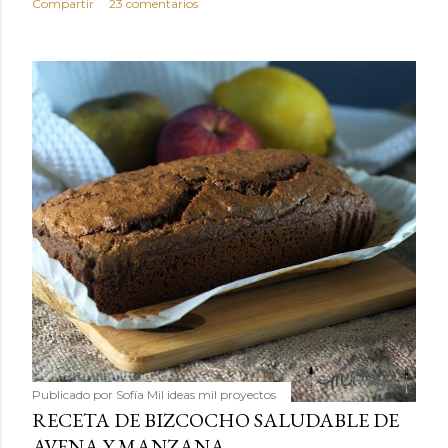
Compartir
23 comentarios
Publicado por
Sofía Mil ideas mil proyectos
RECETA DE BIZCOCHO SALUDABLE DE
AVENA Y MANZANA