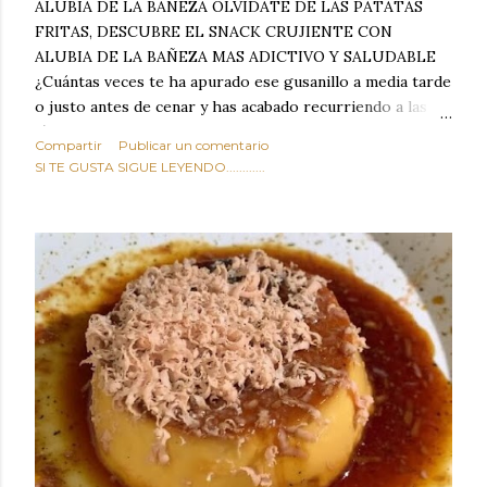
ALUBIA DE LA BAÑEZA OLVIDATE DE LAS PATATAS
FRITAS, DESCUBRE EL SNACK CRUJIENTE CON
ALUBIA DE LA BAÑEZA MAS ADICTIVO Y SALUDABLE
¿Cuántas veces te ha apurado ese gusanillo a media tarde
o justo antes de cenar y has acabado recurriendo a las
típicas patatas de bolsa, frutos secos fritos o snacks
Compartir
Publicar un comentario
ultraprocesados llenos de grasas saturadas y sodio?
SI TE GUSTA SIGUE LEYENDO............
Todos hemos estado ahí. Sin embargo, cuidarse no tiene
por qué significar renunciar al placer de un picoteo
sabroso, con ese toque tostado y crujiente que tanto nos
satisface. Estas alubias crujientes al horno van a cambiar
por completo tu forma de ver las legumbres. Olvídate de
asociar las alubias únicamente a los guisos tradicionales y
copiosos de invierno. Con esta receta simple pero
revolucionaria, transformaremos un ingrediente tan
humilde como la alubia de La Bañeza en un snack ligero,
dorado, cargado de proteína y 100% natural. Es el
sustituto perfecto a los frutos se...