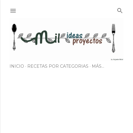
Ir al contenido principal
INICIO
RECETAS POR CATEGORIAS
MÁS…
E
n
t
r