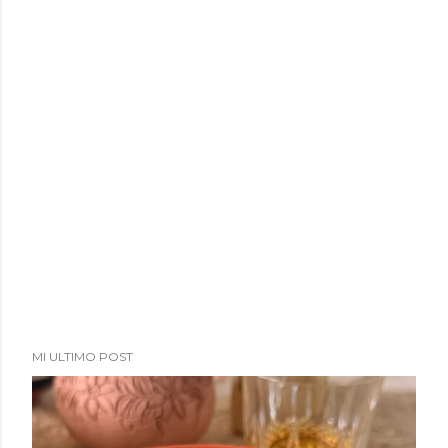
a
d
a
s
MI ULTIMO POST