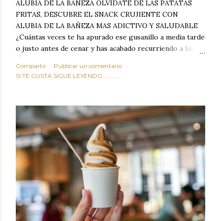
ALUBIA DE LA BAÑEZA OLVIDATE DE LAS PATATAS
FRITAS, DESCUBRE EL SNACK CRUJIENTE CON
ALUBIA DE LA BAÑEZA MAS ADICTIVO Y SALUDABLE
¿Cuántas veces te ha apurado ese gusanillo a media tarde
o justo antes de cenar y has acabado recurriendo a las
típicas patatas de bolsa, frutos secos fritos o snacks
Compartir
Publicar un comentario
ultraprocesados llenos de grasas saturadas y sodio?
SI TE GUSTA SIGUE LEYENDO............
Todos hemos estado ahí. Sin embargo, cuidarse no tiene
por qué significar renunciar al placer de un picoteo
sabroso, con ese toque tostado y crujiente que tanto nos
satisface. Estas alubias crujientes al horno van a cambiar
por completo tu forma de ver las legumbres. Olvídate de
asociar las alubias únicamente a los guisos tradicionales y
copiosos de invierno. Con esta receta simple pero
revolucionaria, transformaremos un ingrediente tan
humilde como la alubia de La Bañeza en un snack ligero,
dorado, cargado de proteína y 100% natural. Es el
sustituto perfecto a los frutos se...