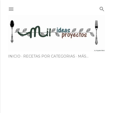
Ir al contenido principal
INICIO
RECETAS POR CATEGORIAS
MÁS…
E
n
t
r