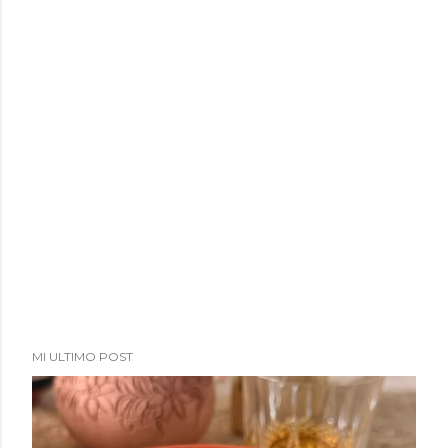
a
d
a
s
MI ULTIMO POST