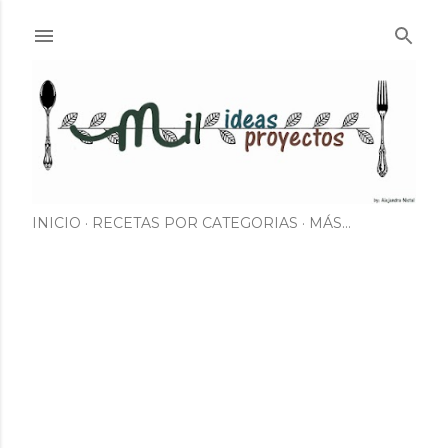
Ir al contenido principal
INICIO
RECETAS POR CATEGORIAS
MÁS…
E
n
t
r