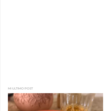
a
d
a
s
MI ULTIMO POST