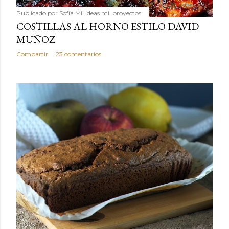
Publicado por
Sofía Mil ideas mil proyectos
COSTILLAS AL HORNO ESTILO DAVID
MUÑOZ
Compartir
23 comentarios