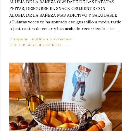
ALUBIA DE LA BAÑEZA OLVIDATE DE LAS PATATAS
FRITAS, DESCUBRE EL SNACK CRUJIENTE CON
ALUBIA DE LA BAÑEZA MAS ADICTIVO Y SALUDABLE
¿Cuántas veces te ha apurado ese gusanillo a media tarde
o justo antes de cenar y has acabado recurriendo a las
típicas patatas de bolsa, frutos secos fritos o snacks
Compartir
Publicar un comentario
ultraprocesados llenos de grasas saturadas y sodio?
SI TE GUSTA SIGUE LEYENDO............
Todos hemos estado ahí. Sin embargo, cuidarse no tiene
por qué significar renunciar al placer de un picoteo
sabroso, con ese toque tostado y crujiente que tanto nos
satisface. Estas alubias crujientes al horno van a cambiar
por completo tu forma de ver las legumbres. Olvídate de
asociar las alubias únicamente a los guisos tradicionales y
copiosos de invierno. Con esta receta simple pero
revolucionaria, transformaremos un ingrediente tan
humilde como la alubia de La Bañeza en un snack ligero,
dorado, cargado de proteína y 100% natural. Es el
sustituto perfecto a los frutos se...