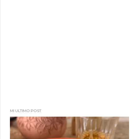
a
d
a
s
MI ULTIMO POST