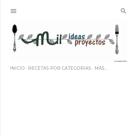
Ir al contenido principal
INICIO
RECETAS POR CATEGORIAS
MÁS…
E
n
t
r