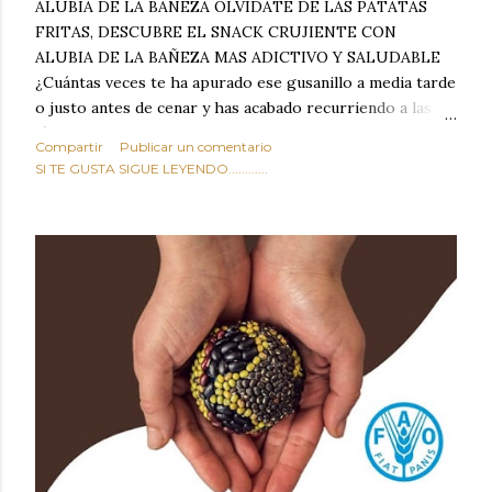
ALUBIA DE LA BAÑEZA OLVIDATE DE LAS PATATAS
FRITAS, DESCUBRE EL SNACK CRUJIENTE CON
ALUBIA DE LA BAÑEZA MAS ADICTIVO Y SALUDABLE
¿Cuántas veces te ha apurado ese gusanillo a media tarde
o justo antes de cenar y has acabado recurriendo a las
típicas patatas de bolsa, frutos secos fritos o snacks
Compartir
Publicar un comentario
ultraprocesados llenos de grasas saturadas y sodio?
SI TE GUSTA SIGUE LEYENDO............
Todos hemos estado ahí. Sin embargo, cuidarse no tiene
por qué significar renunciar al placer de un picoteo
sabroso, con ese toque tostado y crujiente que tanto nos
satisface. Estas alubias crujientes al horno van a cambiar
por completo tu forma de ver las legumbres. Olvídate de
asociar las alubias únicamente a los guisos tradicionales y
copiosos de invierno. Con esta receta simple pero
revolucionaria, transformaremos un ingrediente tan
humilde como la alubia de La Bañeza en un snack ligero,
dorado, cargado de proteína y 100% natural. Es el
sustituto perfecto a los frutos se...