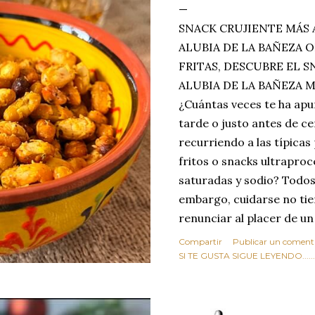
SNACK CRUJIENTE MÁS 
ALUBIA DE LA BAÑEZA O
FRITAS, DESCUBRE EL 
ALUBIA DE LA BAÑEZA 
¿Cuántas veces te ha apu
tarde o justo antes de c
recurriendo a las típicas
fritos o snacks ultraproc
saturadas y sodio? Todos
embargo, cuidarse no tie
renunciar al placer de un
toque tostado y crujiente
Compartir
Publicar un coment
Estas alubias crujientes 
SI TE GUSTA SIGUE LEYENDO........
completo tu forma de ver
asociar las alubias única
tradicionales y copiosos 