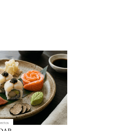
yectos
DAR