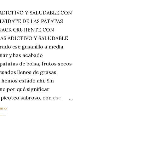
ADICTIVO Y SALUDABLE CON
LVIDATE DE LAS PATATAS
SNACK CRUJIENTE CON
MAS ADICTIVO Y SALUDABLE
rado ese gusanillo a media
enar y has acabado
 patatas de bolsa, frutos secos
esados llenos de grasas
 hemos estado ahí. Sin
ne por qué significar
 picoteo sabroso, con ese
 que tanto nos satisface.
ario
al horno van a cambiar por
....
 las legumbres. Olvídate de
mente a los guisos
de invierno. Con esta receta