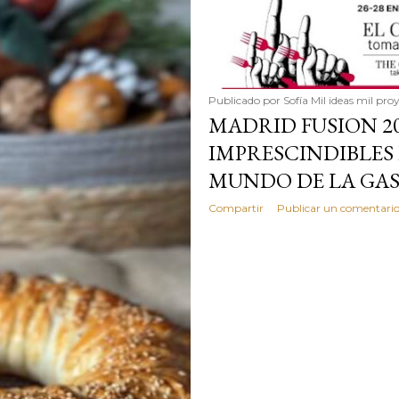
simple pero revoluciona
ingrediente tan humilde 
en un snack ligero, dora
100% natural. Es el sustit
Publicado por
Sofía Mil ideas mil pro
MADRID FUSION 202
IMPRESCINDIBLES 
MUNDO DE LA GA
Compartir
Publicar un comentari