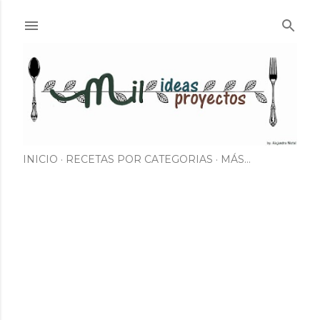
Ir al contenido principal
INICIO
RECETAS POR CATEGORIAS
MÁS…
E
n
t
r