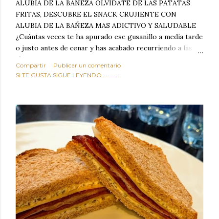
ALUBIA DE LA BAÑEZA OLVIDATE DE LAS PATATAS
FRITAS, DESCUBRE EL SNACK CRUJIENTE CON
ALUBIA DE LA BAÑEZA MAS ADICTIVO Y SALUDABLE
¿Cuántas veces te ha apurado ese gusanillo a media tarde
o justo antes de cenar y has acabado recurriendo a las
típicas patatas de bolsa, frutos secos fritos o snacks
Compartir
Publicar un comentario
ultraprocesados llenos de grasas saturadas y sodio?
SI TE GUSTA SIGUE LEYENDO............
Todos hemos estado ahí. Sin embargo, cuidarse no tiene
por qué significar renunciar al placer de un picoteo
sabroso, con ese toque tostado y crujiente que tanto nos
satisface. Estas alubias crujientes al horno van a cambiar
por completo tu forma de ver las legumbres. Olvídate de
asociar las alubias únicamente a los guisos tradicionales y
copiosos de invierno. Con esta receta simple pero
revolucionaria, transformaremos un ingrediente tan
humilde como la alubia de La Bañeza en un snack ligero,
dorado, cargado de proteína y 100% natural. Es el
sustituto perfecto a los frutos se...