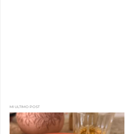
a
d
a
s
MI ULTIMO POST