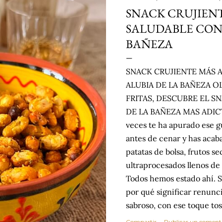
SNACK CRUJIENT
SALUDABLE CON 
BAÑEZA
SNACK CRUJIENTE MÁS 
ALUBIA DE LA BAÑEZA O
FRITAS, DESCUBRE EL S
DE LA BAÑEZA MAS ADIC
veces te ha apurado ese gu
antes de cenar y has acaba
patatas de bolsa, frutos se
ultraprocesados llenos de 
Todos hemos estado ahí. S
por qué significar renunci
sabroso, con ese toque tos
satisface. Estas alubias cr
Compartir
Publicar un coment