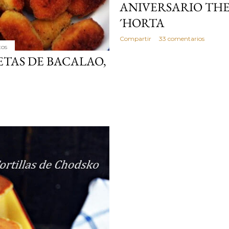
ANIVERSARIO THE
´HORTA
Compartir
33 comentarios
tos
TAS DE BACALAO,