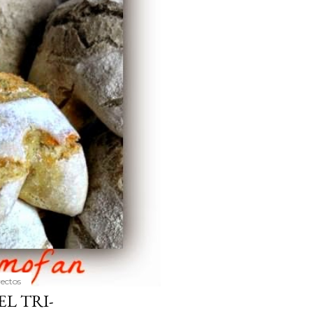
yectos
L TRI-