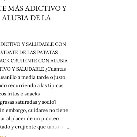
E MÁS ADICTIVO Y
ALUBIA DE LA
ADICTIVO Y SALUDABLE CON
LVIDATE DE LAS PATATAS
NACK CRUJIENTE CON ALUBIA
TIVO Y SALUDABLE ¿Cuántas
sanillo a media tarde o justo
do recurriendo a las típicas
cos fritos o snacks
grasas saturadas y sodio?
in embargo, cuidarse no tiene
ar al placer de un picoteo
tado y crujiente que tanto nos
ujientes al horno van a cambiar
ario