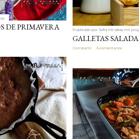
tos
S DE PRIMAVERA
Publicado por
Sofía Mil ideas mil pro
GALLETAS SALADA
Compartir
6 comentarios