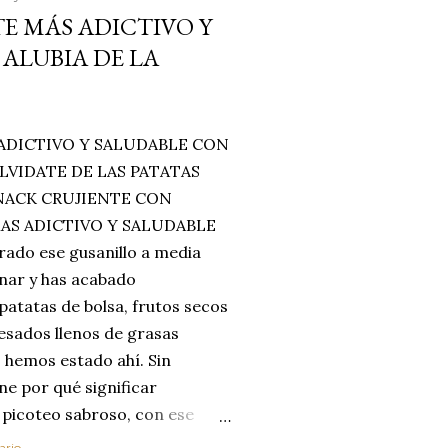
E MÁS ADICTIVO Y
ALUBIA DE LA
ADICTIVO Y SALUDABLE CON
LVIDATE DE LAS PATATAS
SNACK CRUJIENTE CON
MAS ADICTIVO Y SALUDABLE
rado ese gusanillo a media
enar y has acabado
 patatas de bolsa, frutos secos
esados llenos de grasas
 hemos estado ahí. Sin
ne por qué significar
 picoteo sabroso, con ese
 que tanto nos satisface.
ario