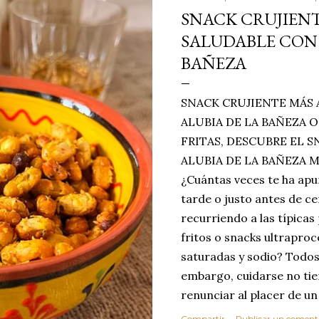
SNACK CRUJIENT
SALUDABLE CON 
BAÑEZA
SNACK CRUJIENTE MÁS 
ALUBIA DE LA BAÑEZA O
FRITAS, DESCUBRE EL 
ALUBIA DE LA BAÑEZA 
¿Cuántas veces te ha apu
tarde o justo antes de c
recurriendo a las típicas
fritos o snacks ultraproc
saturadas y sodio? Todos
embargo, cuidarse no tie
renunciar al placer de un
toque tostado y crujiente
Compartir
Publicar un coment