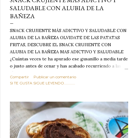
SNACK CRUJIENTE MÁS ADICTIVO Y
SALUDABLE CON ALUBIA DE LA
BAÑEZA
SNACK CRUJIENTE MÁS ADICTIVO Y SALUDABLE CON
ALUBIA DE LA BAÑEZA OLVIDATE DE LAS PATATAS
FRITAS, DESCUBRE EL SNACK CRUJIENTE CON
ALUBIA DE LA BAÑEZA MAS ADICTIVO Y SALUDABLE
¿Cuántas veces te ha apurado ese gusanillo a media tarde
o justo antes de cenar y has acabado recurriendo a las
típicas patatas de bolsa, frutos secos fritos o snacks
Compartir
Publicar un comentario
ultraprocesados llenos de grasas saturadas y sodio?
SI TE GUSTA SIGUE LEYENDO............
Todos hemos estado ahí. Sin embargo, cuidarse no tiene
por qué significar renunciar al placer de un picoteo
sabroso, con ese toque tostado y crujiente que tanto nos
satisface. Estas alubias crujientes al horno van a cambiar
por completo tu forma de ver las legumbres. Olvídate de
asociar las alubias únicamente a los guisos tradicionales y
copiosos de invierno. Con esta receta simple pero
revolucionaria, transformaremos un ingrediente tan