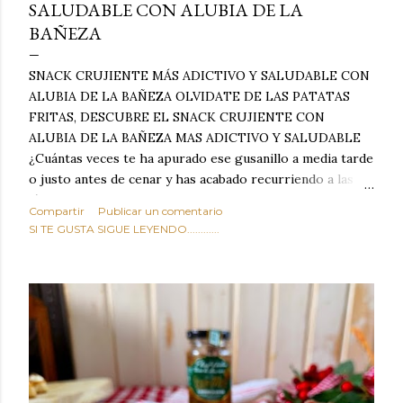
SALUDABLE CON ALUBIA DE LA
BAÑEZA
SNACK CRUJIENTE MÁS ADICTIVO Y SALUDABLE CON
ALUBIA DE LA BAÑEZA OLVIDATE DE LAS PATATAS
FRITAS, DESCUBRE EL SNACK CRUJIENTE CON
ALUBIA DE LA BAÑEZA MAS ADICTIVO Y SALUDABLE
¿Cuántas veces te ha apurado ese gusanillo a media tarde
o justo antes de cenar y has acabado recurriendo a las
típicas patatas de bolsa, frutos secos fritos o snacks
Compartir
Publicar un comentario
ultraprocesados llenos de grasas saturadas y sodio?
SI TE GUSTA SIGUE LEYENDO............
Todos hemos estado ahí. Sin embargo, cuidarse no tiene
por qué significar renunciar al placer de un picoteo
sabroso, con ese toque tostado y crujiente que tanto nos
satisface. Estas alubias crujientes al horno van a cambiar
por completo tu forma de ver las legumbres. Olvídate de
asociar las alubias únicamente a los guisos tradicionales y
copiosos de invierno. Con esta receta simple pero
revolucionaria, transformaremos un ingrediente tan