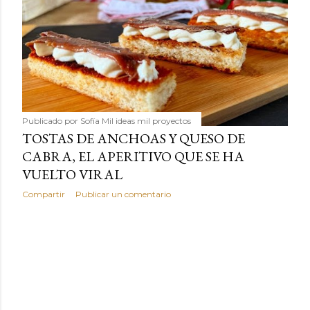
humilde como la alubia de La Bañeza en un snack ligero,
dorado, cargado de proteína y 100% natural. Es el
sustituto perfecto a los frutos se...
Publicado por
Sofía Mil ideas mil proyectos
TOSTAS DE ANCHOAS Y QUESO DE
CABRA, EL APERITIVO QUE SE HA
VUELTO VIRAL
Compartir
Publicar un comentario