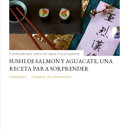
revolucionaria, transformaremos un ingrediente tan
humilde como la alubia de La Bañeza en un snack ligero,
dorado, cargado de proteína y 100% natural. Es el
sustituto perfecto a los frutos se...
Publicado por
Sofía Mil ideas mil proyectos
SUSHI DE SALMON Y AGUACATE, UNA
RECETA PARA SORPRENDER
Compartir
Publicar un comentario