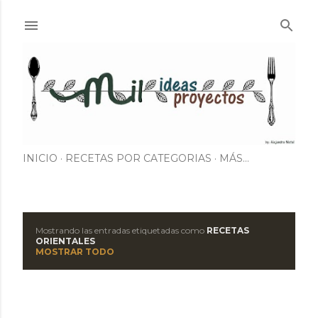
Ir al contenido principal
INICIO
RECETAS POR CATEGORIAS
MÁS…
Mostrando las entradas etiquetadas como
RECETAS
E
ORIENTALES
MOSTRAR TODO
n
t
r