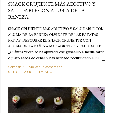
SNACK CRUJIENTE MÁS ADICTIVO Y
SALUDABLE CON ALUBIA DE LA
BAÑEZA
SNACK CRUJIENTE MÁS ADICTIVO Y SALUDABLE CON
ALUBIA DE LA BAÑEZA OLVIDATE DE LAS PATATAS
FRITAS, DESCUBRE EL SNACK CRUJIENTE CON
ALUBIA DE LA BAÑEZA MAS ADICTIVO Y SALUDABLE
¿Cuántas veces te ha apurado ese gusanillo a media tarde
o justo antes de cenar y has acabado recurriendo a las
típicas patatas de bolsa, frutos secos fritos o snacks
Compartir
Publicar un comentario
ultraprocesados llenos de grasas saturadas y sodio?
SI TE GUSTA SIGUE LEYENDO............
Todos hemos estado ahí. Sin embargo, cuidarse no tiene
por qué significar renunciar al placer de un picoteo
sabroso, con ese toque tostado y crujiente que tanto nos
satisface. Estas alubias crujientes al horno van a cambiar
por completo tu forma de ver las legumbres. Olvídate de
asociar las alubias únicamente a los guisos tradicionales y
copiosos de invierno. Con esta receta simple pero