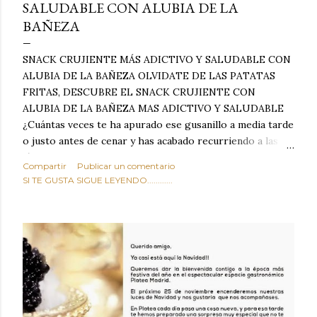
SALUDABLE CON ALUBIA DE LA
BAÑEZA
SNACK CRUJIENTE MÁS ADICTIVO Y SALUDABLE CON
ALUBIA DE LA BAÑEZA OLVIDATE DE LAS PATATAS
FRITAS, DESCUBRE EL SNACK CRUJIENTE CON
ALUBIA DE LA BAÑEZA MAS ADICTIVO Y SALUDABLE
¿Cuántas veces te ha apurado ese gusanillo a media tarde
o justo antes de cenar y has acabado recurriendo a las
típicas patatas de bolsa, frutos secos fritos o snacks
Compartir
Publicar un comentario
ultraprocesados llenos de grasas saturadas y sodio?
SI TE GUSTA SIGUE LEYENDO............
Todos hemos estado ahí. Sin embargo, cuidarse no tiene
por qué significar renunciar al placer de un picoteo
sabroso, con ese toque tostado y crujiente que tanto nos
satisface. Estas alubias crujientes al horno van a cambiar
por completo tu forma de ver las legumbres. Olvídate de
asociar las alubias únicamente a los guisos tradicionales y
copiosos de invierno. Con esta receta simple pero
revolucionaria, transformaremos un ingrediente tan