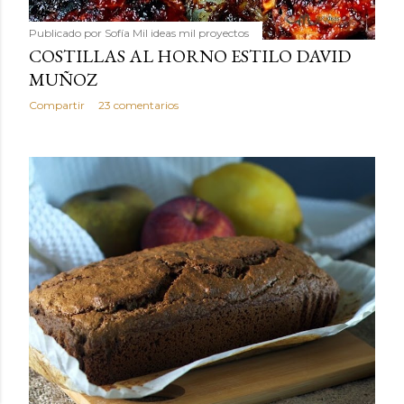
Publicado por
Sofía Mil ideas mil proyectos
COSTILLAS AL HORNO ESTILO DAVID
MUÑOZ
Compartir
23 comentarios