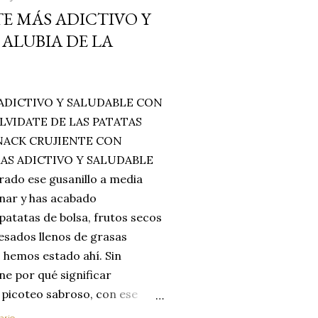
E MÁS ADICTIVO Y
ALUBIA DE LA
ADICTIVO Y SALUDABLE CON
LVIDATE DE LAS PATATAS
SNACK CRUJIENTE CON
MAS ADICTIVO Y SALUDABLE
rado ese gusanillo a media
enar y has acabado
 patatas de bolsa, frutos secos
esados llenos de grasas
 hemos estado ahí. Sin
ne por qué significar
 picoteo sabroso, con ese
 que tanto nos satisface.
ario