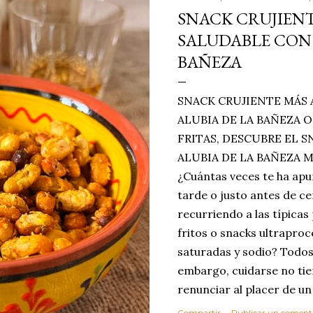
SNACK CRUJIENT
SALUDABLE CON 
BAÑEZA
SNACK CRUJIENTE MÁS 
ALUBIA DE LA BAÑEZA O
FRITAS, DESCUBRE EL 
ALUBIA DE LA BAÑEZA 
¿Cuántas veces te ha apu
tarde o justo antes de c
recurriendo a las típicas
fritos o snacks ultraproc
saturadas y sodio? Todos
embargo, cuidarse no tie
renunciar al placer de un
toque tostado y crujiente
Compartir
Publicar un coment