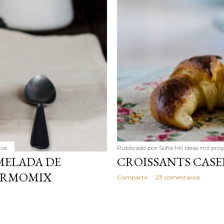
tos
Publicado por
Sofía Mil ideas mil pro
ELADA DE
CROISSANTS CASE
ERMOMIX
Compartir
23 comentarios