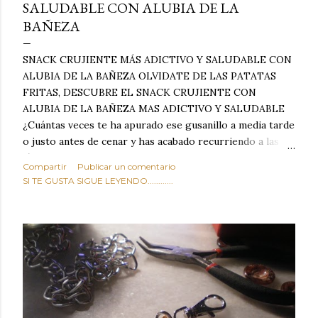
SALUDABLE CON ALUBIA DE LA
BAÑEZA
SNACK CRUJIENTE MÁS ADICTIVO Y SALUDABLE CON
ALUBIA DE LA BAÑEZA OLVIDATE DE LAS PATATAS
FRITAS, DESCUBRE EL SNACK CRUJIENTE CON
ALUBIA DE LA BAÑEZA MAS ADICTIVO Y SALUDABLE
¿Cuántas veces te ha apurado ese gusanillo a media tarde
o justo antes de cenar y has acabado recurriendo a las
típicas patatas de bolsa, frutos secos fritos o snacks
Compartir
Publicar un comentario
ultraprocesados llenos de grasas saturadas y sodio?
SI TE GUSTA SIGUE LEYENDO............
Todos hemos estado ahí. Sin embargo, cuidarse no tiene
por qué significar renunciar al placer de un picoteo
sabroso, con ese toque tostado y crujiente que tanto nos
satisface. Estas alubias crujientes al horno van a cambiar
por completo tu forma de ver las legumbres. Olvídate de
asociar las alubias únicamente a los guisos tradicionales y
copiosos de invierno. Con esta receta simple pero
revolucionaria, transformaremos un ingrediente tan