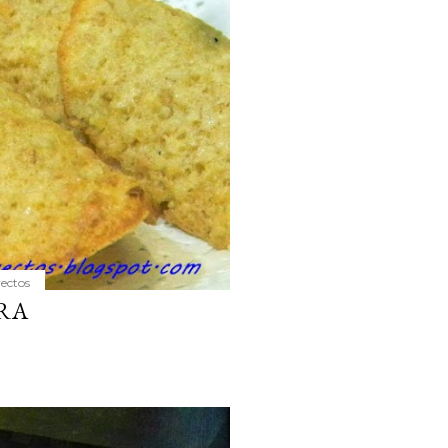
yectos
RA