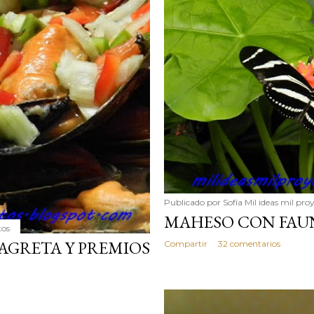
tos
GALEGA
Publicado por
Sofía Mil ideas mil pro
MAHESO CON FAU
tos
AGRETA Y PREMIOS
Compartir
32 comentarios