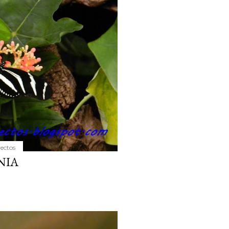
yectos
NIA