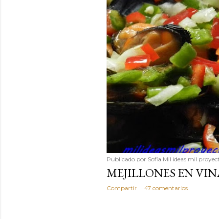
Publicado por
Sofía Mil ideas mil proyec
TARTALETAS GULA 
Compartir
48 comentarios
Publicado por
Sofía Mil ideas mil proyec
MEJILLONES EN VIN
Compartir
47 comentarios