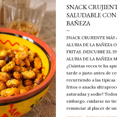
SNACK CRUJIENT
SALUDABLE CON 
BAÑEZA
SNACK CRUJIENTE MÁS 
ALUBIA DE LA BAÑEZA O
FRITAS, DESCUBRE EL 
ALUBIA DE LA BAÑEZA 
¿Cuántas veces te ha apu
tarde o justo antes de c
recurriendo a las típicas
fritos o snacks ultraproc
saturadas y sodio? Todos
embargo, cuidarse no tie
renunciar al placer de un
toque tostado y crujiente
Compartir
Publicar un coment