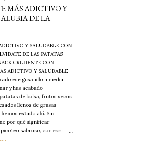
E MÁS ADICTIVO Y
ALUBIA DE LA
ADICTIVO Y SALUDABLE CON
LVIDATE DE LAS PATATAS
SNACK CRUJIENTE CON
MAS ADICTIVO Y SALUDABLE
rado ese gusanillo a media
enar y has acabado
 patatas de bolsa, frutos secos
esados llenos de grasas
 hemos estado ahí. Sin
ne por qué significar
 picoteo sabroso, con ese
 que tanto nos satisface.
ario