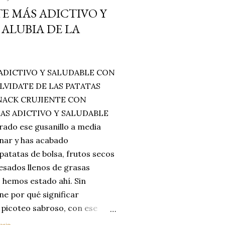
E MÁS ADICTIVO Y
ALUBIA DE LA
ADICTIVO Y SALUDABLE CON
LVIDATE DE LAS PATATAS
SNACK CRUJIENTE CON
MAS ADICTIVO Y SALUDABLE
rado ese gusanillo a media
enar y has acabado
 patatas de bolsa, frutos secos
esados llenos de grasas
 hemos estado ahí. Sin
ne por qué significar
 picoteo sabroso, con ese
 que tanto nos satisface.
ario