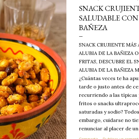
SNACK CRUJIENT
SALUDABLE CON 
BAÑEZA
SNACK CRUJIENTE MÁS 
ALUBIA DE LA BAÑEZA O
FRITAS, DESCUBRE EL 
ALUBIA DE LA BAÑEZA 
¿Cuántas veces te ha apu
tarde o justo antes de c
recurriendo a las típicas
fritos o snacks ultraproc
saturadas y sodio? Todos
embargo, cuidarse no tie
renunciar al placer de un
toque tostado y crujiente
Compartir
Publicar un coment