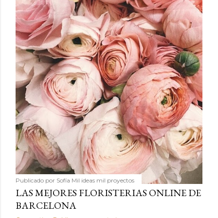
humilde como la alubia de La Bañeza en un snack ligero,
dorado, cargado de proteína y 100% natural. Es el
sustituto perfecto a los frutos se...
Publicado por
Sofía Mil ideas mil proyectos
LAS MEJORES FLORISTERIAS ONLINE DE
BARCELONA