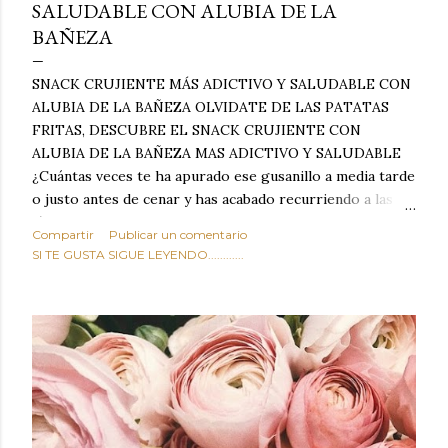
SALUDABLE CON ALUBIA DE LA
BAÑEZA
SNACK CRUJIENTE MÁS ADICTIVO Y SALUDABLE CON
ALUBIA DE LA BAÑEZA OLVIDATE DE LAS PATATAS
FRITAS, DESCUBRE EL SNACK CRUJIENTE CON
ALUBIA DE LA BAÑEZA MAS ADICTIVO Y SALUDABLE
¿Cuántas veces te ha apurado ese gusanillo a media tarde
o justo antes de cenar y has acabado recurriendo a las
típicas patatas de bolsa, frutos secos fritos o snacks
Compartir
Publicar un comentario
ultraprocesados llenos de grasas saturadas y sodio?
SI TE GUSTA SIGUE LEYENDO............
Todos hemos estado ahí. Sin embargo, cuidarse no tiene
por qué significar renunciar al placer de un picoteo
sabroso, con ese toque tostado y crujiente que tanto nos
satisface. Estas alubias crujientes al horno van a cambiar
por completo tu forma de ver las legumbres. Olvídate de
asociar las alubias únicamente a los guisos tradicionales y
copiosos de invierno. Con esta receta simple pero
revolucionaria, transformaremos un ingrediente tan