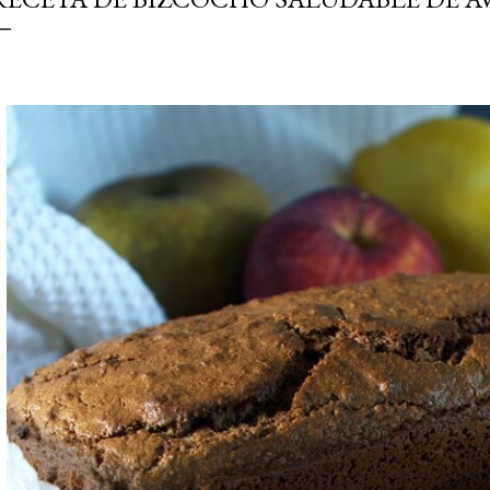
simple pero revoluciona
ingrediente tan humilde 
en un snack ligero, dora
100% natural. Es el sustit