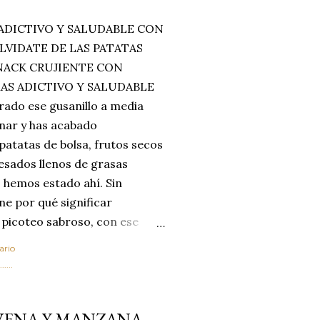
ADICTIVO Y SALUDABLE CON
LVIDATE DE LAS PATATAS
SNACK CRUJIENTE CON
MAS ADICTIVO Y SALUDABLE
rado ese gusanillo a media
enar y has acabado
 patatas de bolsa, frutos secos
esados llenos de grasas
 hemos estado ahí. Sin
ne por qué significar
 picoteo sabroso, con ese
 que tanto nos satisface.
ario
al horno van a cambiar por
....
 las legumbres. Olvídate de
mente a los guisos
AVENA Y MANZANA
de invierno. Con esta receta