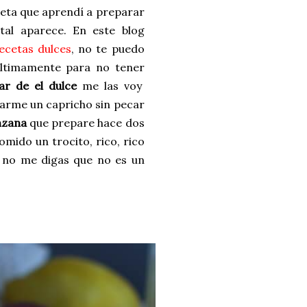
eceta que aprendí a preparar
al aparece. En este blog
ecetas dulces
, no te puedo
últimamente para no tener
r de el dulce
me las voy
darme un capricho sin pecar
nzana
que prepare hace dos
omido un trocito, rico, rico
o no me digas que no es un