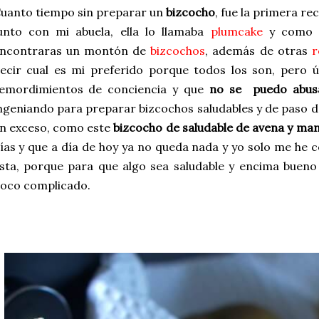
uanto tiempo sin preparar un
bizcocho
, fue la primera r
unto con mi abuela, ella lo llamaba
plumcake
y como t
ncontraras un montón de
bizcochos
, además de otras
r
ecir cual es mi preferido porque todos los son, pero 
emordimientos de conciencia y que
no se puedo abusa
ngeniando para preparar bizcochos saludables y de paso 
n exceso, como este
bizcocho de saludable de avena y ma
ías y que a día de hoy ya no queda nada y yo solo me he c
sta, porque para que algo sea saludable y encima buen
oco complicado.