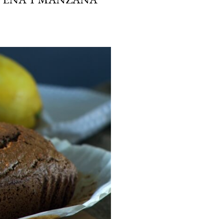
ria, transformaremos un
como la alubia de La Bañeza
do, cargado de proteína y
uto perfecto a los frutos se...