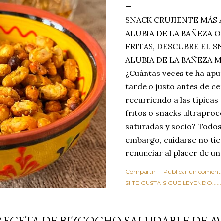
SNACK CRUJIENTE MÁS 
ALUBIA DE LA BAÑEZA O
FRITAS, DESCUBRE EL 
ALUBIA DE LA BAÑEZA 
¿Cuántas veces te ha apu
tarde o justo antes de c
recurriendo a las típicas
fritos o snacks ultraproc
saturadas y sodio? Todos
embargo, cuidarse no tie
renunciar al placer de un
toque tostado y crujiente
Compartir
Publicar un coment
Estas alubias crujientes 
SI TE GUSTA SIGUE LEYENDO........
completo tu forma de ver
asociar las alubias única
RECETA DE BIZCOCHO SALUDABLE DE 
tradicionales y copiosos 