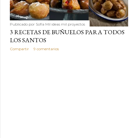
humilde como la alubia de La Bañeza en un snack ligero,
dorado, cargado de proteína y 100% natural. Es el
sustituto perfecto a los frutos se...
Publicado por
Sofía Mil ideas mil proyectos
3 RECETAS DE BUÑUELOS PARA TODOS
LOS SANTOS
Compartir
9 comentarios