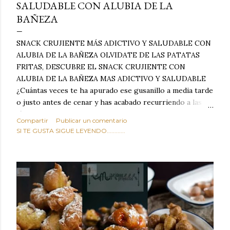
SALUDABLE CON ALUBIA DE LA
BAÑEZA
SNACK CRUJIENTE MÁS ADICTIVO Y SALUDABLE CON
ALUBIA DE LA BAÑEZA OLVIDATE DE LAS PATATAS
FRITAS, DESCUBRE EL SNACK CRUJIENTE CON
ALUBIA DE LA BAÑEZA MAS ADICTIVO Y SALUDABLE
¿Cuántas veces te ha apurado ese gusanillo a media tarde
o justo antes de cenar y has acabado recurriendo a las
típicas patatas de bolsa, frutos secos fritos o snacks
Compartir
Publicar un comentario
ultraprocesados llenos de grasas saturadas y sodio?
SI TE GUSTA SIGUE LEYENDO............
Todos hemos estado ahí. Sin embargo, cuidarse no tiene
por qué significar renunciar al placer de un picoteo
sabroso, con ese toque tostado y crujiente que tanto nos
satisface. Estas alubias crujientes al horno van a cambiar
por completo tu forma de ver las legumbres. Olvídate de
asociar las alubias únicamente a los guisos tradicionales y
copiosos de invierno. Con esta receta simple pero
revolucionaria, transformaremos un ingrediente tan