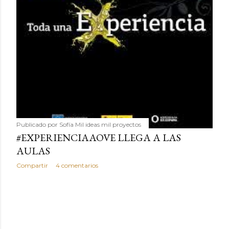
humilde como la alubia de La Bañeza en un snack ligero,
dorado, cargado de proteína y 100% natural. Es el
sustituto perfecto a los frutos se...
Publicado por
Sofía Mil ideas mil proyectos
#EXPERIENCIAAOVE LLEGA A LAS
AULAS
Compartir
4 comentarios