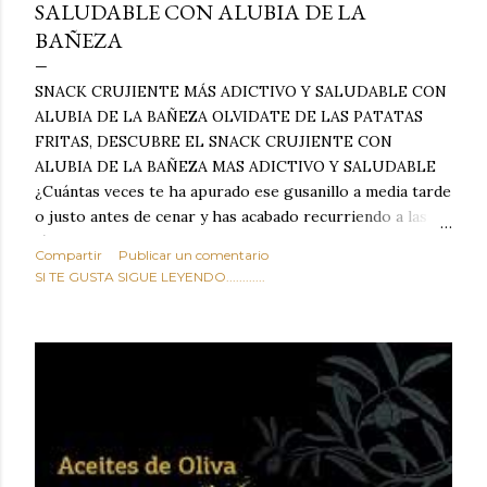
SALUDABLE CON ALUBIA DE LA
BAÑEZA
SNACK CRUJIENTE MÁS ADICTIVO Y SALUDABLE CON
ALUBIA DE LA BAÑEZA OLVIDATE DE LAS PATATAS
FRITAS, DESCUBRE EL SNACK CRUJIENTE CON
ALUBIA DE LA BAÑEZA MAS ADICTIVO Y SALUDABLE
¿Cuántas veces te ha apurado ese gusanillo a media tarde
o justo antes de cenar y has acabado recurriendo a las
típicas patatas de bolsa, frutos secos fritos o snacks
Compartir
Publicar un comentario
ultraprocesados llenos de grasas saturadas y sodio?
SI TE GUSTA SIGUE LEYENDO............
Todos hemos estado ahí. Sin embargo, cuidarse no tiene
por qué significar renunciar al placer de un picoteo
sabroso, con ese toque tostado y crujiente que tanto nos
satisface. Estas alubias crujientes al horno van a cambiar
por completo tu forma de ver las legumbres. Olvídate de
asociar las alubias únicamente a los guisos tradicionales y
copiosos de invierno. Con esta receta simple pero
revolucionaria, transformaremos un ingrediente tan