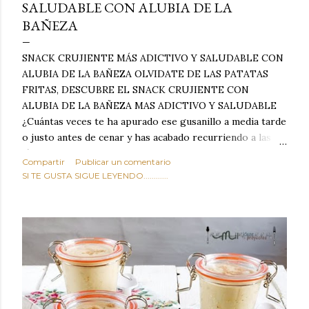
SALUDABLE CON ALUBIA DE LA
BAÑEZA
SNACK CRUJIENTE MÁS ADICTIVO Y SALUDABLE CON
ALUBIA DE LA BAÑEZA OLVIDATE DE LAS PATATAS
FRITAS, DESCUBRE EL SNACK CRUJIENTE CON
ALUBIA DE LA BAÑEZA MAS ADICTIVO Y SALUDABLE
¿Cuántas veces te ha apurado ese gusanillo a media tarde
o justo antes de cenar y has acabado recurriendo a las
típicas patatas de bolsa, frutos secos fritos o snacks
Compartir
Publicar un comentario
ultraprocesados llenos de grasas saturadas y sodio?
SI TE GUSTA SIGUE LEYENDO............
Todos hemos estado ahí. Sin embargo, cuidarse no tiene
por qué significar renunciar al placer de un picoteo
sabroso, con ese toque tostado y crujiente que tanto nos
satisface. Estas alubias crujientes al horno van a cambiar
por completo tu forma de ver las legumbres. Olvídate de
asociar las alubias únicamente a los guisos tradicionales y
copiosos de invierno. Con esta receta simple pero
revolucionaria, transformaremos un ingrediente tan