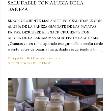
SALUDABLE CON ALUBIA DE LA
BAÑEZA
SNACK CRUJIENTE MÁS ADICTIVO Y SALUDABLE CON
ALUBIA DE LA BAÑEZA OLVIDATE DE LAS PATATAS
FRITAS, DESCUBRE EL SNACK CRUJIENTE CON
ALUBIA DE LA BAÑEZA MAS ADICTIVO Y SALUDABLE
¿Cuántas veces te ha apurado ese gusanillo a media tarde
o justo antes de cenar y has acabado recurriendo a las
típicas patatas de bolsa, frutos secos fritos o snacks
Compartir
Publicar un comentario
ultraprocesados llenos de grasas saturadas y sodio?
SI TE GUSTA SIGUE LEYENDO............
Todos hemos estado ahí. Sin embargo, cuidarse no tiene
por qué significar renunciar al placer de un picoteo
sabroso, con ese toque tostado y crujiente que tanto nos
satisface. Estas alubias crujientes al horno van a cambiar
por completo tu forma de ver las legumbres. Olvídate de
asociar las alubias únicamente a los guisos tradicionales y
copiosos de invierno. Con esta receta simple pero
revolucionaria, transformaremos un ingrediente tan