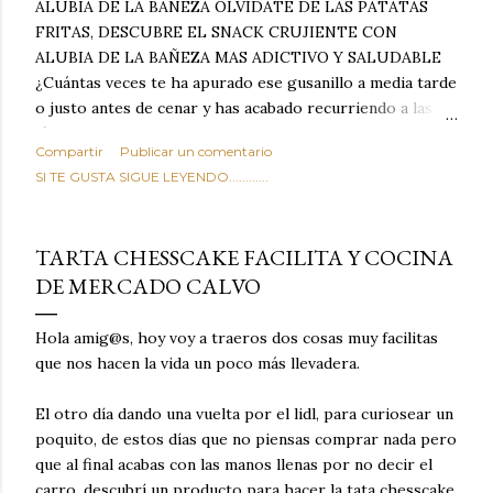
ALUBIA DE LA BAÑEZA OLVIDATE DE LAS PATATAS
FRITAS, DESCUBRE EL SNACK CRUJIENTE CON
ALUBIA DE LA BAÑEZA MAS ADICTIVO Y SALUDABLE
¿Cuántas veces te ha apurado ese gusanillo a media tarde
o justo antes de cenar y has acabado recurriendo a las
típicas patatas de bolsa, frutos secos fritos o snacks
Compartir
Publicar un comentario
ultraprocesados llenos de grasas saturadas y sodio?
SI TE GUSTA SIGUE LEYENDO............
Todos hemos estado ahí. Sin embargo, cuidarse no tiene
por qué significar renunciar al placer de un picoteo
sabroso, con ese toque tostado y crujiente que tanto nos
TARTA CHESSCAKE FACILITA Y COCINA
satisface. Estas alubias crujientes al horno van a cambiar
DE MERCADO CALVO
por completo tu forma de ver las legumbres. Olvídate de
asociar las alubias únicamente a los guisos tradicionales y
copiosos de invierno. Con esta receta simple pero
Hola amig@s, hoy voy a traeros dos cosas muy facilitas
revolucionaria, transformaremos un ingrediente tan
que nos hacen la vida un poco más llevadera.
humilde como la alubia de La Bañeza en un snack ligero,
dorado, cargado de proteína y 100% natural. Es el
El otro día dando una vuelta por el lidl, para curiosear un
sustituto perfecto a los frutos se...
poquito, de estos días que no piensas comprar nada pero
que al final acabas con las manos llenas por no decir el
carro, descubrí un producto para hacer la tata chesscake,