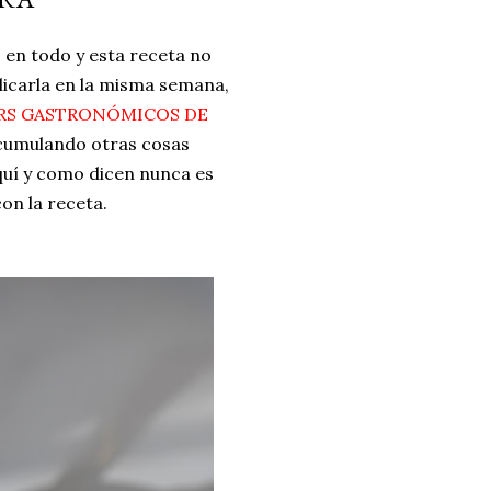
ria, transformaremos un
en todo y esta receta no
como la alubia de La Bañeza
blicarla en la misma semana,
do, cargado de proteína y
ERS GASTRONÓMICOS DE
uto perfecto a los frutos se...
acumulando otras cosas
quí y como dicen nunca es
on la receta.