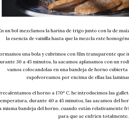
En un bol mezclamos la harina de trigo junto con la de maíz,
la esencia de vainilla hasta que la mezcla este homogé
ormamos una bola y cubrimos con film transparente que i
urante 30 a 45 minutos, la sacamos aplanamos con un rodil
vamos colocandolas en una bandeja de horno cubierta 
espolvoreamos por encima de ellas las lamina
recalentamos el horno a 170º C, he introducimos las galleta
temperatura, durante 40 a 45 minutos, las sacamos del hor
a misma bandeja del horno, cuando están relativamente fría
para que se enfríen totalmente.