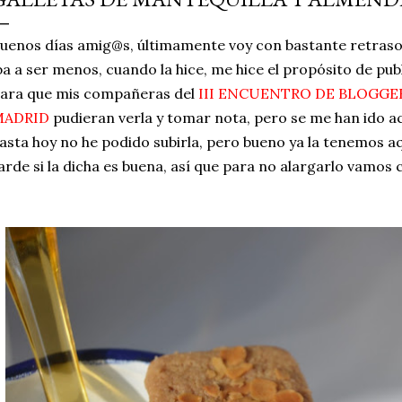
simple pero revoluciona
uenos días amig@s, últimamente voy con bastante retraso 
ingrediente tan humilde 
ba a ser menos, cuando la hice, me hice el propósito de pu
en un snack ligero, dora
ara que mis compañeras del
III ENCUENTRO DE BLOGG
100% natural. Es el sustit
MADRID
pudieran verla y tomar nota, pero se me han ido 
asta hoy no he podido subirla, pero bueno ya la tenemos a
arde si la dicha es buena, así que para no alargarlo vamos c