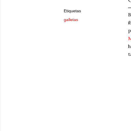
Etiquetas
B
galletas
i
p
h
t