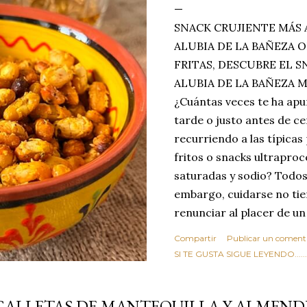
SNACK CRUJIENTE MÁS 
ALUBIA DE LA BAÑEZA O
FRITAS, DESCUBRE EL 
ALUBIA DE LA BAÑEZA 
¿Cuántas veces te ha apu
tarde o justo antes de c
recurriendo a las típicas
fritos o snacks ultraproc
saturadas y sodio? Todos
embargo, cuidarse no tie
renunciar al placer de un
toque tostado y crujiente
Compartir
Publicar un coment
Estas alubias crujientes 
SI TE GUSTA SIGUE LEYENDO........
completo tu forma de ver
asociar las alubias única
GALLETAS DE MANTEQUILLA Y ALMEN
tradicionales y copiosos 