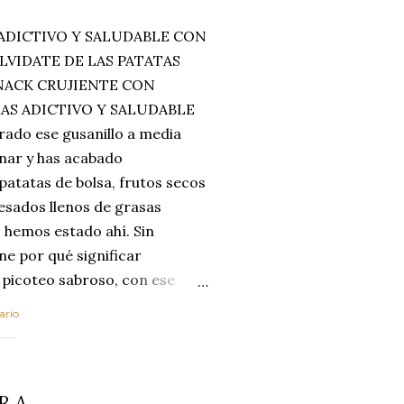
ADICTIVO Y SALUDABLE CON
LVIDATE DE LAS PATATAS
SNACK CRUJIENTE CON
MAS ADICTIVO Y SALUDABLE
rado ese gusanillo a media
enar y has acabado
 patatas de bolsa, frutos secos
esados llenos de grasas
 hemos estado ahí. Sin
ne por qué significar
 picoteo sabroso, con ese
 que tanto nos satisface.
ario
al horno van a cambiar por
....
 las legumbres. Olvídate de
mente a los guisos
DRA
de invierno. Con esta receta