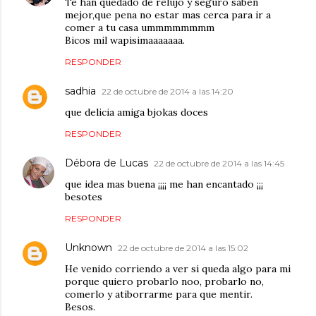
Te han quedado de relujo y seguro saben
mejor,que pena no estar mas cerca para ir a
comer a tu casa ummmmmmmm
Bicos mil wapisimaaaaaaa.
RESPONDER
sadhia
22 de octubre de 2014 a las 14:20
que delicia amiga bjokas doces
RESPONDER
Débora de Lucas
22 de octubre de 2014 a las 14:45
que idea mas buena ¡¡¡¡ me han encantado ¡¡¡
besotes
RESPONDER
Unknown
22 de octubre de 2014 a las 15:02
He venido corriendo a ver si queda algo para mi
porque quiero probarlo noo, probarlo no,
comerlo y atiborrarme para que mentir.
Besos.