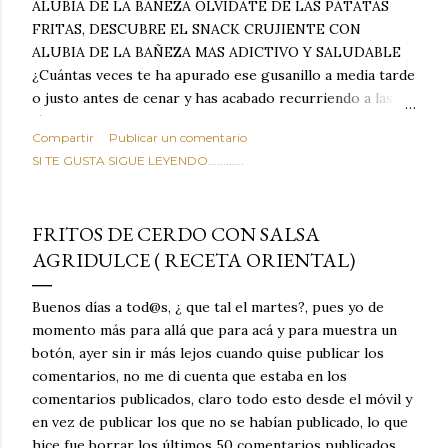
ALUBIA DE LA BAÑEZA OLVIDATE DE LAS PATATAS
FRITAS, DESCUBRE EL SNACK CRUJIENTE CON
ALUBIA DE LA BAÑEZA MAS ADICTIVO Y SALUDABLE
¿Cuántas veces te ha apurado ese gusanillo a media tarde
o justo antes de cenar y has acabado recurriendo a las
típicas patatas de bolsa, frutos secos fritos o snacks
Compartir
Publicar un comentario
ultraprocesados llenos de grasas saturadas y sodio?
SI TE GUSTA SIGUE LEYENDO............
Todos hemos estado ahí. Sin embargo, cuidarse no tiene
por qué significar renunciar al placer de un picoteo
sabroso, con ese toque tostado y crujiente que tanto nos
FRITOS DE CERDO CON SALSA
satisface. Estas alubias crujientes al horno van a cambiar
AGRIDULCE ( RECETA ORIENTAL)
por completo tu forma de ver las legumbres. Olvídate de
asociar las alubias únicamente a los guisos tradicionales y
copiosos de invierno. Con esta receta simple pero
Buenos días a tod@s, ¿ que tal el martes?, pues yo de
revolucionaria, transformaremos un ingrediente tan
momento más para allá que para acá y para muestra un
humilde como la alubia de La Bañeza en un snack ligero,
botón, ayer sin ir más lejos cuando quise publicar los
dorado, cargado de proteína y 100% natural. Es el
comentarios, no me di cuenta que estaba en los
sustituto perfecto a los frutos se...
comentarios publicados, claro todo esto desde el móvil y
en vez de publicar los que no se habían publicado, lo que
hice fue borrar los últimos 50 comentarios publicados,