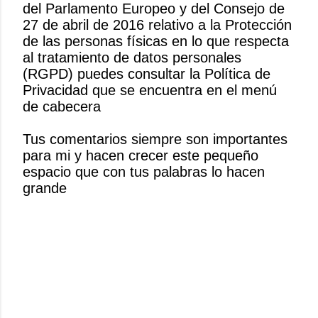
del Parlamento Europeo y del Consejo de
P
27 de abril de 2016 relativo a la Protección
u
de las personas físicas en lo que respecta
b
al tratamiento de datos personales
l
(RGPD) puedes consultar la Política de
i
Privacidad que se encuentra en el menú
c
de cabecera
a
r
Tus comentarios siempre son importantes
u
para mi y hacen crecer este pequeño
n
espacio que con tus palabras lo hacen
c
grande
o
m
e
n
t
a
r
i