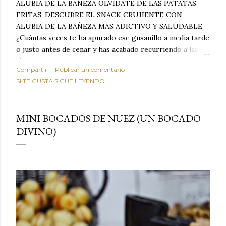
ALUBIA DE LA BAÑEZA OLVIDATE DE LAS PATATAS
FRITAS, DESCUBRE EL SNACK CRUJIENTE CON
ALUBIA DE LA BAÑEZA MAS ADICTIVO Y SALUDABLE
¿Cuántas veces te ha apurado ese gusanillo a media tarde
o justo antes de cenar y has acabado recurriendo a las
típicas patatas de bolsa, frutos secos fritos o snacks
Compartir
Publicar un comentario
ultraprocesados llenos de grasas saturadas y sodio?
SI TE GUSTA SIGUE LEYENDO............
Todos hemos estado ahí. Sin embargo, cuidarse no tiene
por qué significar renunciar al placer de un picoteo
sabroso, con ese toque tostado y crujiente que tanto nos
MINI BOCADOS DE NUEZ (UN BOCADO
satisface. Estas alubias crujientes al horno van a cambiar
DIVINO)
por completo tu forma de ver las legumbres. Olvídate de
asociar las alubias únicamente a los guisos tradicionales y
copiosos de invierno. Con esta receta simple pero
revolucionaria, transformaremos un ingrediente tan
humilde como la alubia de La Bañeza en un snack ligero,
dorado, cargado de proteína y 100% natural. Es el
sustituto perfecto a los frutos se...