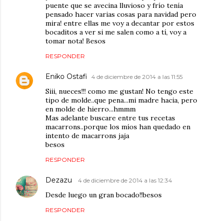
puente que se avecina lluvioso y frío tenía
pensado hacer varias cosas para navidad pero
mira! entre ellas me voy a decantar por estos
bocaditos a ver si me salen como a tí, voy a
tomar nota! Besos
RESPONDER
Eniko Ostafi
4 de diciembre de 2014 a las 11:55
Siii, nueces!!! como me gustan! No tengo este
tipo de molde..que pena...mi madre hacia, pero
en molde de hierro...hmmm
Mas adelante buscare entre tus recetas
macarrons..porque los míos han quedado en
intento de macarrons jaja
besos
RESPONDER
Dezazu
4 de diciembre de 2014 a las 12:34
Desde luego un gran bocado!!besos
RESPONDER