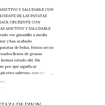
ADICTIVO Y SALUDABLE CON
LVIDATE DE LAS PATATAS
SNACK CRUJIENTE CON
MAS ADICTIVO Y SALUDABLE
rado ese gusanillo a media
enar y has acabado
 patatas de bolsa, frutos secos
esados llenos de grasas
 hemos estado ahí. Sin
ne por qué significar
 picoteo sabroso, con ese
 que tanto nos satisface.
ario
al horno van a cambiar por
....
 las legumbres. Olvídate de
mente a los guisos
TAZA DE DIJON
de invierno. Con esta receta