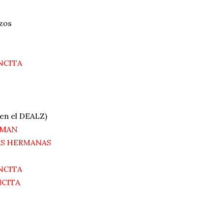
zos
NCITA
 en el DEALZ)
OMAN
AS HERMANAS
NCITA
CITA