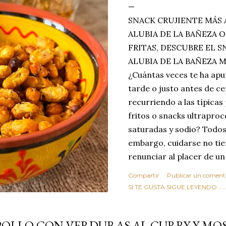
SNACK CRUJIENTE MÁS 
ALUBIA DE LA BAÑEZA O
FRITAS, DESCUBRE EL 
ALUBIA DE LA BAÑEZA 
¿Cuántas veces te ha apu
tarde o justo antes de c
recurriendo a las típicas
fritos o snacks ultraproc
saturadas y sodio? Todos
embargo, cuidarse no tie
renunciar al placer de un
toque tostado y crujiente
Compartir
Publicar un coment
Estas alubias crujientes 
SI TE GUSTA SIGUE LEYENDO........
completo tu forma de ver
asociar las alubias única
POLLO CON VERDURAS AL CURRY Y MOS
tradicionales y copiosos 