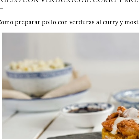
simple pero revoluciona
ingrediente tan humilde 
omo preparar pollo con verduras al curry y most
en un snack ligero, dora
100% natural. Es el sustit