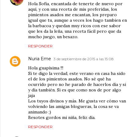
Hola Sofía, encantada de tenerte de nuevo por
aquí, y con una receta de mis preferidas, los
pimientos asados me encantan, los preparo
igual que tu, aunque a veces los hago tambien en
la barbacoa y quedan muy ricos con ese sabor
que les da la leña, una receta fácil pero que da
mucho juego, un besazo.
RESPONDER
Nuria Eme
3 de septiembre de 2015 a las 15:08
Hola guapísima !!!
Si te digo la verdad, este verano en casa ha sido
el de los pimientos asados. No sé qué ha
ocurrido pero no he parado de hacerlos día y si
y día también. Si es que como nos de por algo
jaja
Los tuyos divinos y más. Me gusta ver cómo van
volviendo las amigas blogueras, la cosa se va
animando ;)
Besotes gordos mi niña, feliz día.
RESPONDER