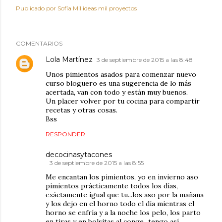
Publicado por
Sofía Mil ideas mil proyectos
COMENTARIOS
Lola Martínez
3 de septiembre de 2015 a las 8:48
Unos pimientos asados para comenzar nuevo
curso bloguero es una sugerencia de lo más
acertada, van con todo y están muy buenos.
Un placer volver por tu cocina para compartir
recetas y otras cosas.
Bss
RESPONDER
decocinasytacones
3 de septiembre de 2015 a las 8:55
Me encantan los pimientos, yo en invierno aso
pimientos prácticamente todos los días,
exáctamente igual que tu...los aso por la mañana
y los dejo en el horno todo el día mientras el
horno se enfría y a la noche los pelo, los parto
en tiras y en bolsitas al conge...tengo así