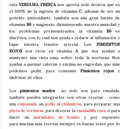
esta
VERDURA FRESCA
nos aporta, solo deciros que es
el 300% de la ingesta de vitamina
C
, además de ser un
potente antioxidante, también son una gran fuente de
vitamina
B6
y magnesio, disminuyendo nuestra ansiedad y
los problemas premenstruales, la vitamina
B6
es
diurética, con lo cual nos ayuda a reducir al inflamación y
bajar nuestra tensión arterial. Los
PIMIENTOS
ROJOS
son ricos en vitamina
A
que nos ayudan a
mantener una vista sana, sobre todo la nocturna. Nos
ayudan a quemar calorías y encima no engordan, que más
podemos pedir, para consumir
Pimientos rojos
y
disfrutar de ellos.
Los
pimientos asados
no solo son para ensalada,
también puedes integrarlos con otras recetas como
una
empanada
, un
pollo al chilindrón
, para preparar una
pizza de verduras
, para decorar la
ensaladilla rusa
, o para
hacer un
marmitako de bonito
y por supuesto
para
muchas más recetas siempre es bueno tener por lo