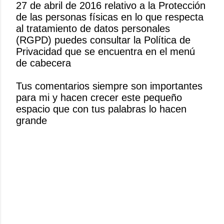
27 de abril de 2016 relativo a la Protección
u
de las personas físicas en lo que respecta
b
al tratamiento de datos personales
l
(RGPD) puedes consultar la Política de
i
Privacidad que se encuentra en el menú
c
de cabecera
a
r
Tus comentarios siempre son importantes
u
para mi y hacen crecer este pequeño
n
espacio que con tus palabras lo hacen
c
grande
o
m
e
n
t
a
r
i
o