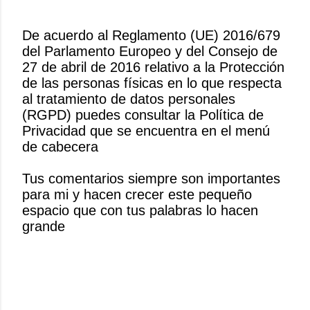
De acuerdo al Reglamento (UE) 2016/679
del Parlamento Europeo y del Consejo de
P
27 de abril de 2016 relativo a la Protección
u
de las personas físicas en lo que respecta
b
al tratamiento de datos personales
l
(RGPD) puedes consultar la Política de
i
Privacidad que se encuentra en el menú
c
de cabecera
a
r
Tus comentarios siempre son importantes
u
para mi y hacen crecer este pequeño
n
espacio que con tus palabras lo hacen
c
grande
o
m
e
n
t
a