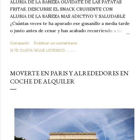
ALUBIA DE LA BAÑEZA OLVIDATE DE LAS PATATAS
FRITAS, DESCUBRE EL SNACK CRUJIENTE CON
ALUBIA DE LA BAÑEZA MAS ADICTIVO Y SALUDABLE
¿Cuántas veces te ha apurado ese gusanillo a media tarde
o justo antes de cenar y has acabado recurriendo a las
típicas patatas de bolsa, frutos secos fritos o snacks
Compartir
Publicar un comentario
ultraprocesados llenos de grasas saturadas y sodio?
SI TE GUSTA SIGUE LEYENDO............
Todos hemos estado ahí. Sin embargo, cuidarse no tiene
por qué significar renunciar al placer de un picoteo
sabroso, con ese toque tostado y crujiente que tanto nos
MOVERTE EN PARIS Y ALREDEDORES EN
satisface. Estas alubias crujientes al horno van a cambiar
COCHE DE ALQUILER
por completo tu forma de ver las legumbres. Olvídate de
asociar las alubias únicamente a los guisos tradicionales y
copiosos de invierno. Con esta receta simple pero
revolucionaria, transformaremos un ingrediente tan
humilde como la alubia de La Bañeza en un snack ligero,
dorado, cargado de proteína y 100% natural. Es el
sustituto perfecto a los frutos se...