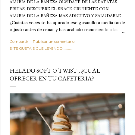
ALUBIA DE LA BAÑEZA OLVIDATE DE LAS PATATAS
FRITAS, DESCUBRE EL SNACK CRUJIENTE CON
ALUBIA DE LA BAÑEZA MAS ADICTIVO Y SALUDABLE
¿Cuántas veces te ha apurado ese gusanillo a media tarde
o justo antes de cenar y has acabado recurriendo a las
típicas patatas de bolsa, frutos secos fritos o snacks
Compartir
Publicar un comentario
ultraprocesados llenos de grasas saturadas y sodio?
SI TE GUSTA SIGUE LEYENDO............
Todos hemos estado ahí. Sin embargo, cuidarse no tiene
por qué significar renunciar al placer de un picoteo
sabroso, con ese toque tostado y crujiente que tanto nos
HELADO SOFT O TWIST , ¿CUAL
satisface. Estas alubias crujientes al horno van a cambiar
OFRECER EN TU CAFETERIA?
por completo tu forma de ver las legumbres. Olvídate de
asociar las alubias únicamente a los guisos tradicionales y
copiosos de invierno. Con esta receta simple pero
revolucionaria, transformaremos un ingrediente tan
humilde como la alubia de La Bañeza en un snack ligero,
dorado, cargado de proteína y 100% natural. Es el
sustituto perfecto a los frutos se...