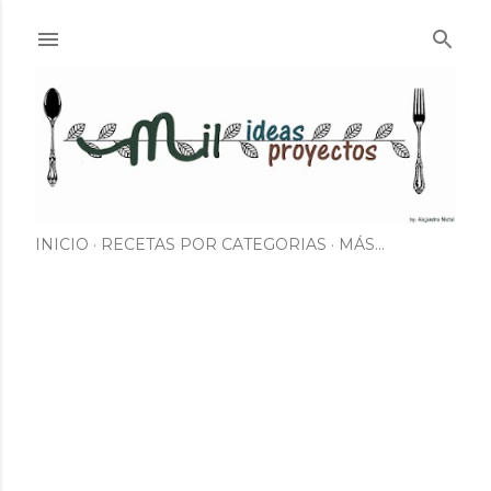
Ir al contenido principal
INICIO
RECETAS POR CATEGORIAS
MÁS…
E
n
t
r