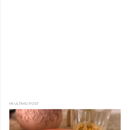
a
d
a
s
MI ULTIMO POST