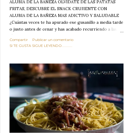
ALUBIA DE LA BAÑEZA OLVIDATE DE LAS PATATAS
FRITAS, DESCUBRE EL SNACK CRUJIENTE CON
ALUBIA DE LA BAÑEZA MAS ADICTIVO Y SALUDABLE
¿Cuántas veces te ha apurado ese gusanillo a media tarde
o justo antes de cenar y has acabado recurriendo a las
típicas patatas de bolsa, frutos secos fritos o snacks
Compartir
Publicar un comentario
ultraprocesados llenos de grasas saturadas y sodio?
SI TE GUSTA SIGUE LEYENDO............
Todos hemos estado ahí. Sin embargo, cuidarse no tiene
por qué significar renunciar al placer de un picoteo
sabroso, con ese toque tostado y crujiente que tanto nos
satisface. Estas alubias crujientes al horno van a cambiar
por completo tu forma de ver las legumbres. Olvídate de
asociar las alubias únicamente a los guisos tradicionales y
copiosos de invierno. Con esta receta simple pero
revolucionaria, transformaremos un ingrediente tan
humilde como la alubia de La Bañeza en un snack ligero,
dorado, cargado de proteína y 100% natural. Es el
sustituto perfecto a los frutos se...