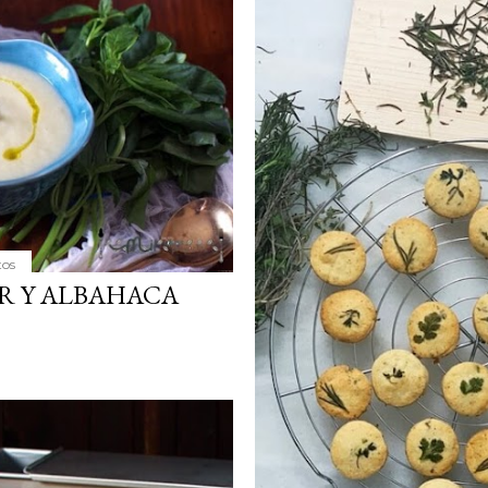
tos
R Y ALBAHACA
Publicado por
Sofía Mil ideas mil pro
RECETA DE PANA