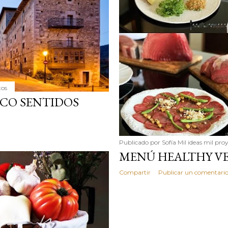
tos
NCO SENTIDOS
Publicado por
Sofía Mil ideas mil pro
MENÚ HEALTHY VE
Compartir
Publicar un comentari