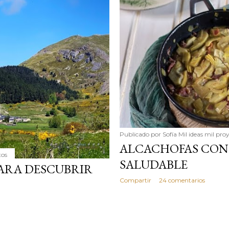
simple pero revoluciona
ingrediente tan humilde 
en un snack ligero, dora
100% natural. Es el sustit
Publicado por
Sofía Mil ideas mil pro
ALCACHOFAS CON 
tos
SALUDABLE
ARA DESCUBRIR
Compartir
24 comentarios