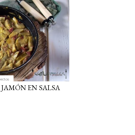
ria, transformaremos un
como la alubia de La Bañeza
do, cargado de proteína y
uto perfecto a los frutos se...
yectos
JAMÓN EN SALSA