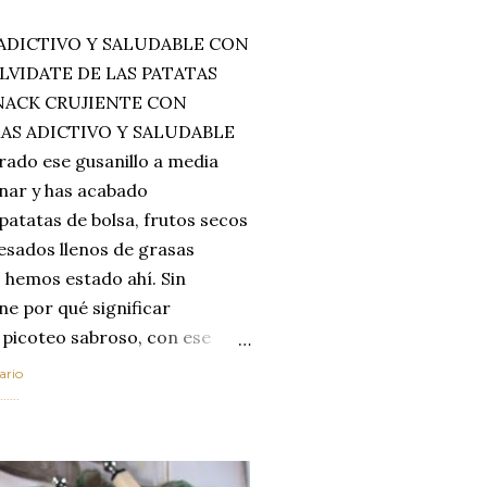
ADICTIVO Y SALUDABLE CON
LVIDATE DE LAS PATATAS
SNACK CRUJIENTE CON
MAS ADICTIVO Y SALUDABLE
rado ese gusanillo a media
enar y has acabado
 patatas de bolsa, frutos secos
esados llenos de grasas
 hemos estado ahí. Sin
ne por qué significar
 picoteo sabroso, con ese
 que tanto nos satisface.
ario
al horno van a cambiar por
....
 las legumbres. Olvídate de
mente a los guisos
de invierno. Con esta receta