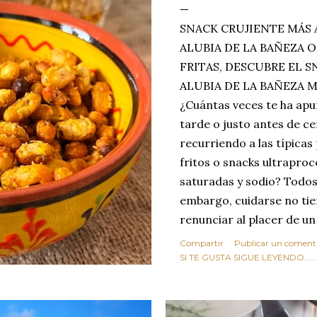
SNACK CRUJIENTE MÁS 
ALUBIA DE LA BAÑEZA O
FRITAS, DESCUBRE EL 
ALUBIA DE LA BAÑEZA 
¿Cuántas veces te ha apu
tarde o justo antes de c
recurriendo a las típicas
fritos o snacks ultraproc
saturadas y sodio? Todos
embargo, cuidarse no tie
renunciar al placer de un
toque tostado y crujiente
Compartir
Publicar un coment
Estas alubias crujientes 
SI TE GUSTA SIGUE LEYENDO........
completo tu forma de ver
asociar las alubias única
tradicionales y copiosos 