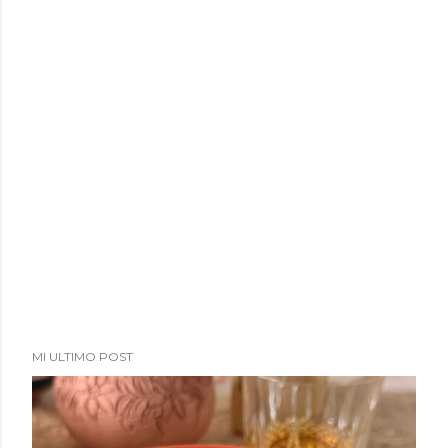
a
d
a
s
MI ULTIMO POST