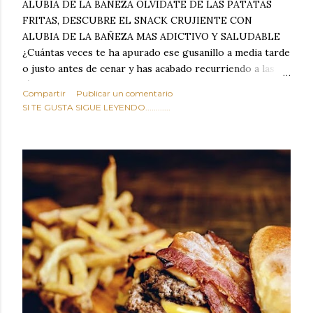
ALUBIA DE LA BAÑEZA OLVIDATE DE LAS PATATAS
FRITAS, DESCUBRE EL SNACK CRUJIENTE CON
ALUBIA DE LA BAÑEZA MAS ADICTIVO Y SALUDABLE
¿Cuántas veces te ha apurado ese gusanillo a media tarde
o justo antes de cenar y has acabado recurriendo a las
típicas patatas de bolsa, frutos secos fritos o snacks
Compartir
Publicar un comentario
ultraprocesados llenos de grasas saturadas y sodio?
SI TE GUSTA SIGUE LEYENDO............
Todos hemos estado ahí. Sin embargo, cuidarse no tiene
por qué significar renunciar al placer de un picoteo
sabroso, con ese toque tostado y crujiente que tanto nos
satisface. Estas alubias crujientes al horno van a cambiar
por completo tu forma de ver las legumbres. Olvídate de
asociar las alubias únicamente a los guisos tradicionales y
copiosos de invierno. Con esta receta simple pero
revolucionaria, transformaremos un ingrediente tan
humilde como la alubia de La Bañeza en un snack ligero,
dorado, cargado de proteína y 100% natural. Es el
sustituto perfecto a los frutos se...