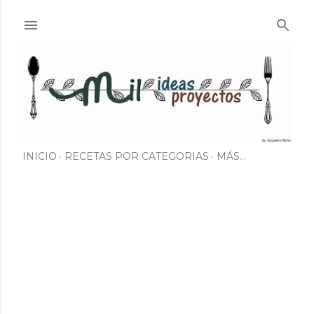
Ir al contenido principal
INICIO
RECETAS POR CATEGORIAS
MÁS…
E
n
t
r