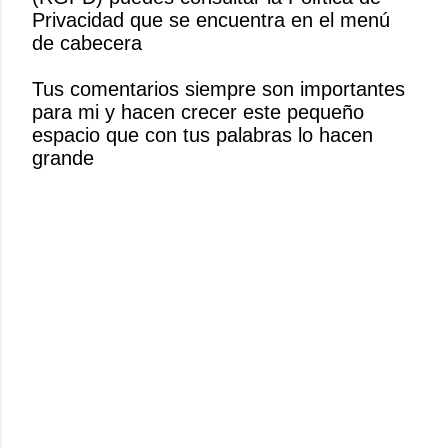
i
Privacidad que se encuentra en el menú
c
de cabecera
a
r
Tus comentarios siempre son importantes
u
para mi y hacen crecer este pequeño
n
espacio que con tus palabras lo hacen
c
grande
o
m
e
n
t
a
r
i
o