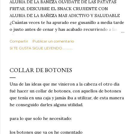
ALUBIA DE LA BAÑEZA OLVIDATE DE LAS PATATAS
FRITAS, DESCUBRE EL SNACK CRUJIENTE CON
ALUBIA DE LA BAÑEZA MAS ADICTIVO Y SALUDABLE
¿Cuántas veces te ha apurado ese gusanillo a media tarde
o justo antes de cenar y has acabado recurriendo a las
típicas patatas de bolsa, frutos secos fritos o snacks
Compartir
Publicar un comentario
ultraprocesados llenos de grasas saturadas y sodio?
SI TE GUSTA SIGUE LEYENDO............
Todos hemos estado ahí. Sin embargo, cuidarse no tiene
por qué significar renunciar al placer de un picoteo
sabroso, con ese toque tostado y crujiente que tanto nos
COLLAR DE BOTONES
satisface. Estas alubias crujientes al horno van a cambiar
por completo tu forma de ver las legumbres. Olvídate de
Una de las ideas que me vinieron a la cabeza el otro día
asociar las alubias únicamente a los guisos tradicionales y
fué hacer un collar de botones, con aquellos de botones
copiosos de invierno. Con esta receta simple pero
que tenía en una caja y jamás iba a utilizar, de esta manera
revolucionaria, transformaremos un ingrediente tan
he conseguido darles alguna utilidad.
humilde como la alubia de La Bañeza en un snack ligero,
dorado, cargado de proteína y 100% natural. Es el
para lo que solo he necesitado:
sustituto perfecto a los frutos se...
los botones que ya os he comentado