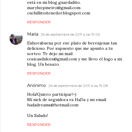
está en mi blog guardadito.
maryluzpineiro@gmail.com
cuchillitoitenedor.blogspot.com
RESPONDER
María
26 de septiembre de 2011 a las 19:05
Enhorabuena por ese plato de berenjenas tan
delicioso. Por supuesto que me apunto a tu
sorteo. Te dejo mi mail
cosicasdulces@gmail.com y me llevo el logo a mi
blog. Un besazo.
RESPONDER
Anónimo
26 de septiembre de 2011 a las 19:08
Hola!Quiero participar!=)
Mi nick de seguidora es HaDa y mi email
hadadreams@hotmail.com
Un Saludo!
RESPONDER