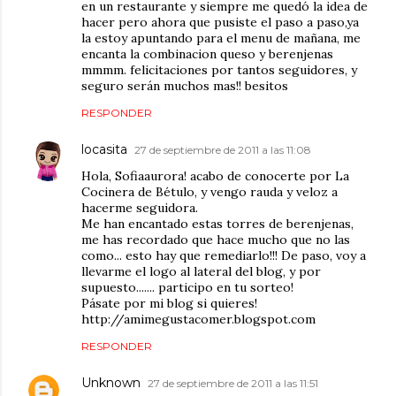
en un restaurante y siempre me quedó la idea de
hacer pero ahora que pusiste el paso a paso,ya
la estoy apuntando para el menu de mañana, me
encanta la combinacion queso y berenjenas
mmmm. felicitaciones por tantos seguidores, y
seguro serán muchos mas!! besitos
RESPONDER
locasita
27 de septiembre de 2011 a las 11:08
Hola, Sofiaaurora! acabo de conocerte por La
Cocinera de Bétulo, y vengo rauda y veloz a
hacerme seguidora.
Me han encantado estas torres de berenjenas,
me has recordado que hace mucho que no las
como... esto hay que remediarlo!!! De paso, voy a
llevarme el logo al lateral del blog, y por
supuesto....... participo en tu sorteo!
Pásate por mi blog si quieres!
http://amimegustacomer.blogspot.com
RESPONDER
Unknown
27 de septiembre de 2011 a las 11:51