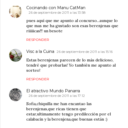
Cocinando con Manu CatMan
26 de septiembre de 2011 a las 13:58
pues aquí que me apunto al concurso...aunque lo
que mas me ha gustado son esas berenjenas que
riiiiicas!!! un besote
RESPONDER
Visc a la Cuina
26 de septiembre de 2011 a las 15:16
Estas berenjenas parecen de lo más delicioso,
tendré que probarlas! Yo también me apunto al
sorteo!
RESPONDER
El atractivo Mundo Panarra
26 de septiembre de 2011 a las 17:12
Sofia,chiquilla me han encantao las
berenjenas,que ricas tienen que
estar,ultimamente tengo predilección por el
calabacín y la berenjena,que buenas están :)