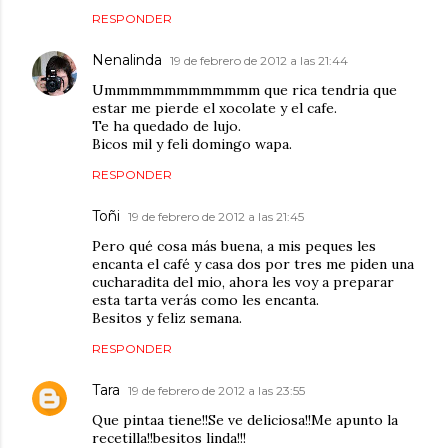
RESPONDER
Nenalinda
19 de febrero de 2012 a las 21:44
Ummmmmmmmmmmmm que rica tendria que
estar me pierde el xocolate y el cafe.
Te ha quedado de lujo.
Bicos mil y feli domingo wapa.
RESPONDER
Toñi
19 de febrero de 2012 a las 21:45
Pero qué cosa más buena, a mis peques les
encanta el café y casa dos por tres me piden una
cucharadita del mio, ahora les voy a preparar
esta tarta verás como les encanta.
Besitos y feliz semana.
RESPONDER
Tara
19 de febrero de 2012 a las 23:55
Que pintaa tiene!!Se ve deliciosa!!Me apunto la
recetilla!!besitos linda!!!