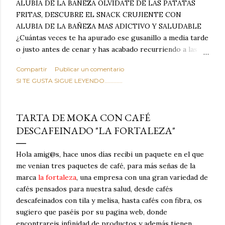
ALUBIA DE LA BAÑEZA OLVIDATE DE LAS PATATAS
FRITAS, DESCUBRE EL SNACK CRUJIENTE CON
ALUBIA DE LA BAÑEZA MAS ADICTIVO Y SALUDABLE
¿Cuántas veces te ha apurado ese gusanillo a media tarde
o justo antes de cenar y has acabado recurriendo a las
típicas patatas de bolsa, frutos secos fritos o snacks
Compartir
Publicar un comentario
ultraprocesados llenos de grasas saturadas y sodio?
SI TE GUSTA SIGUE LEYENDO............
Todos hemos estado ahí. Sin embargo, cuidarse no tiene
por qué significar renunciar al placer de un picoteo
sabroso, con ese toque tostado y crujiente que tanto nos
TARTA DE MOKA CON CAFÉ
satisface. Estas alubias crujientes al horno van a cambiar
DESCAFEINADO "LA FORTALEZA"
por completo tu forma de ver las legumbres. Olvídate de
asociar las alubias únicamente a los guisos tradicionales y
copiosos de invierno. Con esta receta simple pero
Hola amig@s, hace unos días recibi un paquete en el que
revolucionaria, transformaremos un ingrediente tan
me venian tres paquetes de café, para más señas de la
humilde como la alubia de La Bañeza en un snack ligero,
marca
la fortaleza
, una empresa con una gran variedad de
dorado, cargado de proteína y 100% natural. Es el
cafés pensados para nuestra salud, desde cafés
sustituto perfecto a los frutos se...
descafeinados con tila y melisa, hasta cafés con fibra, os
sugiero que paséis por su pagina web, donde
encontrareis infinidad de productos y además tienen